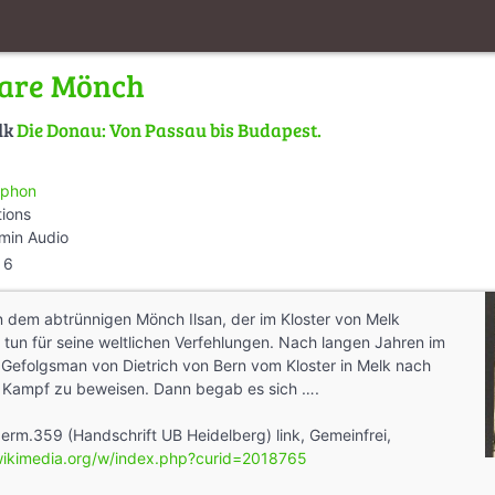
bare Mönch
lk
Die Donau: Von Passau bis Budapest.
phon
tions
min Audio
6
 dem abtrünnigen Mönch Ilsan, der im Kloster von Melk
tun für seine weltlichen Verfehlungen. Nach langen Jahren im
ls Gefolgsman von Dietrich von Bern vom Kloster in Melk nach
 Kampf zu beweisen. Dann begab es sich ….
germ.359 (Handschrift UB Heidelberg) link, Gemeinfrei,
wikimedia.org/w/index.php?curid=2018765