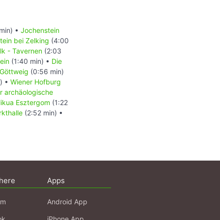
min) •
Jochenstein
ein bei Zelking
(4:00
lk - Tavernen
(2:03
ein
(1:40 min) •
Die
t Göttweig
(0:56 min)
) •
Wiener Hofburg
r archäologische
likua Esztergom
(1:22
kthalle
(2:52 min) •
here
Apps
am
Android App
ok
iPhone App