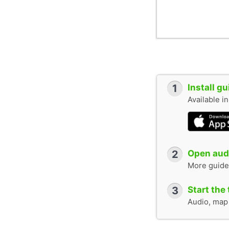
1
Install g
Available i
2
Open audi
More guide
3
Start the 
Audio, map &