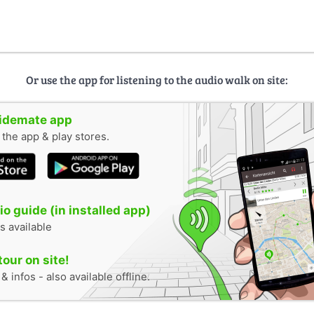
Or use the app for listening to the audio walk on site:
uidemate app
n the app & play stores.
o guide (in installed app)
s available
tour on site!
 infos - also available offline.