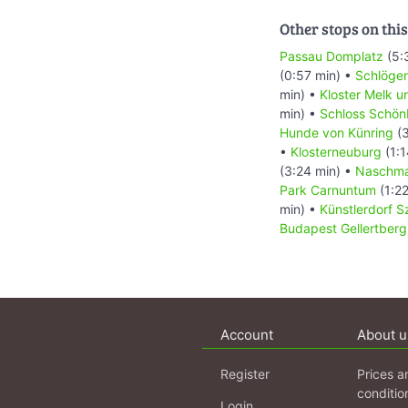
Other stops on this
Passau Domplatz
(5:
(0:57 min) •
Schlögen
min) •
Kloster Melk u
min) •
Schloss Schön
Hunde von Künring
(3
•
Klosterneuburg
(1:1
(3:24 min) •
Naschma
Park Carnuntum
(1:22
min) •
Künstlerdorf 
Budapest Gellertberg
Account
About u
Register
Prices a
conditio
Login