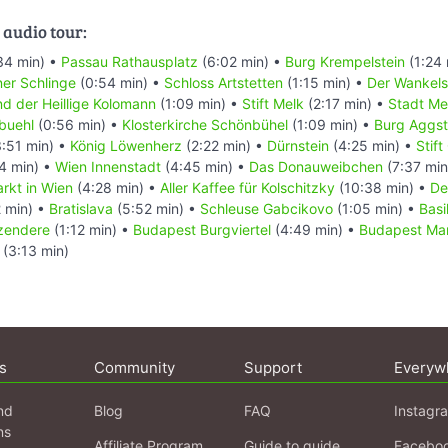
 audio tour:
34 min) •
Passau Rathausplatz
(6:02 min) •
Burg Krempelstein
(1:24 
er Schlinge
(0:54 min) •
Schloss Artstetten
(1:15 min) •
Der Wankelst
nd der Heillige Kolomann
(1:09 min) •
Stift Melk
(2:17 min) •
Stadt Me
buehl
(0:56 min) •
Klosterkirche Schönbühel
(1:09 min) •
Burg Aggst
:51 min) •
König Löwenherz
(2:22 min) •
Dürnstein
(4:25 min) •
Stif
4 min) •
Wien Innenstadt
(4:45 min) •
Das Donauweibchen
(7:37 min
rkt in Wien
(4:28 min) •
Aller Kaffee für Kolschitzky
(10:38 min) •
De
 min) •
Bratislava
(5:52 min) •
Schleuse Gabcikovo
(1:05 min) •
Basi
Szendere
(1:12 min) •
Budapest Burgviertel
(4:49 min) •
Budapest Mar
(3:13 min)
s
Community
Support
Everyw
nd
Blog
FAQ
Instagr
ns
Affiliate Program
Guide to guide
Facebo