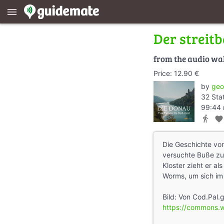
menu
Der streit
from the audio wa
Price: 12.90 €
by
geo
32 Sta
99:44 
directions_walk
favorite
Die Geschichte von
versuchte Buße zu 
Kloster zieht er a
Worms, um sich im
Bild: Von Cod.Pal.
https://commons.