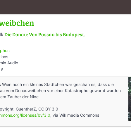
weibchen
lk
Die Donau: Von Passau bis Budapest.
phon
tions
min Audio
6
Als Wien noch ein kleines Städtchen war geschah es, dass die
nau vom Donauweibchen vor einer Katastrophe gewarnt wurden
l dem Zauber der Nixe.
opyright: GuentherZ, CC BY 3.0
ommons.org/licenses/by/3.0
, via Wikimedia Commons