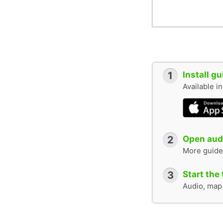
1
Install g
Available i
2
Open audi
More guide
3
Start the 
Audio, map &