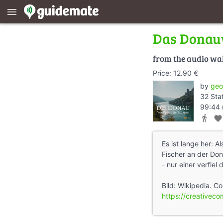
menu
Das Donau
from the audio wa
Price: 12.90 €
by
geo
32 Sta
99:44 
directions_walk
favorite
Es ist lange her: 
Fischer an der Do
- nur einer verfie
Bild: Wikipedia. C
https://creativec