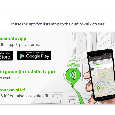
Or use the app for listening to the audio walk on site:
uidemate app
n the app & play stores.
o guide (in installed app)
s available
tour on site!
 infos - also available offline.