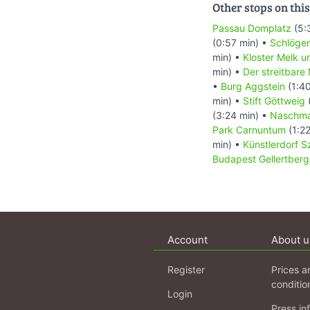
Other stops on this
Passau Domplatz
(5:
(0:57 min) •
Schlögen
min) •
Kloster Melk u
min) •
Der streitbare
•
Burg Aggstein
(1:40
min) •
Stift Göttweig
(3:24 min) •
Naschma
Park Carnuntum
(1:22
min) •
Künstlerdorf 
Budapest Gellertberg
Account
About u
Register
Prices a
conditio
Login
Press in