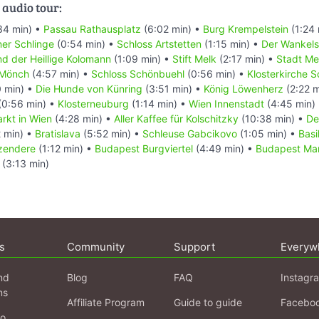
 audio tour:
34 min) •
Passau Rathausplatz
(6:02 min) •
Burg Krempelstein
(1:24 
er Schlinge
(0:54 min) •
Schloss Artstetten
(1:15 min) •
Der Wankelst
nd der Heillige Kolomann
(1:09 min) •
Stift Melk
(2:17 min) •
Stadt Me
 Mönch
(4:57 min) •
Schloss Schönbuehl
(0:56 min) •
Klosterkirche 
 min) •
Die Hunde von Künring
(3:51 min) •
König Löwenherz
(2:22 m
(0:56 min) •
Klosterneuburg
(1:14 min) •
Wien Innenstadt
(4:45 min)
rkt in Wien
(4:28 min) •
Aller Kaffee für Kolschitzky
(10:38 min) •
De
 min) •
Bratislava
(5:52 min) •
Schleuse Gabcikovo
(1:05 min) •
Basi
Szendere
(1:12 min) •
Budapest Burgviertel
(4:49 min) •
Budapest Mar
(3:13 min)
s
Community
Support
Everyw
nd
Blog
FAQ
Instagr
ns
Affiliate Program
Guide to guide
Facebo
fo