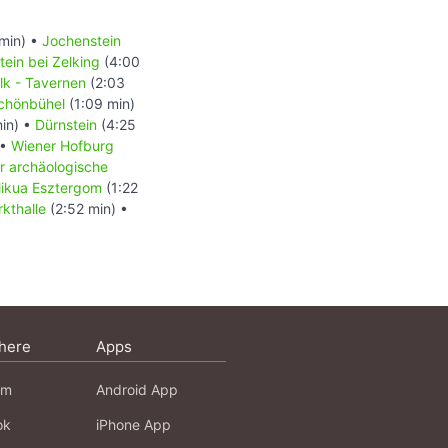
min) •
Jochenstein
ein bei Zelking
(4:00
lk - Tavernen
(2:03
Schönbühel
(1:09 min)
in) •
Dürnstein
(4:25
 •
Wiener Hofburg
r archäologische
likua Esztergom
(1:22
kthalle
(2:52 min) •
here
Apps
am
Android App
ok
iPhone App