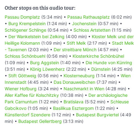
Other stops on this audio tour:
Passau Domplatz
(5:34 min) •
Passau Rathausplatz
(6:02 min)
•
Burg Krempelstein
(1:24 min) •
Jochenstein
(0:57 min) •
Schlögener Schlinge
(0:54 min) •
Schloss Artstetten
(1:15 min)
•
Der Wankelstein bei Zelking
(4:00 min) •
Kloster Melk und der
Heillige Kolomann
(1:09 min) •
Stift Melk
(2:17 min) •
Stadt Melk
- Tavernen
(2:03 min) •
Der streitbare Mönch
(4:57 min) •
Schloss Schönbuehl
(0:56 min) •
Klosterkirche Schönbühel
(1:09 min) •
Burg Aggstein
(1:40 min) •
Die Hunde von Künring
(3:51 min) •
König Löwenherz
(2:22 min) •
Dürnstein
(4:25 min)
•
Stift Göttweig
(0:56 min) •
Klosterneuburg
(1:14 min) •
Wien
Innenstadt
(4:45 min) •
Das Donauweibchen
(7:37 min) •
Wiener Hofburg
(3:24 min) •
Naschmarkt in Wien
(4:28 min) •
Aller Kaffee für Kolschitzky
(10:38 min) •
Der archäologische
Park Carnuntum
(1:22 min) •
Bratislava
(5:52 min) •
Schleuse
Gabcikovo
(1:05 min) •
Basilikua Esztergom
(1:22 min) •
Künstlerdorf Szendere
(1:12 min) •
Budapest Burgviertel
(4:49
min) •
Budapest Gellertberg
(3:13 min)