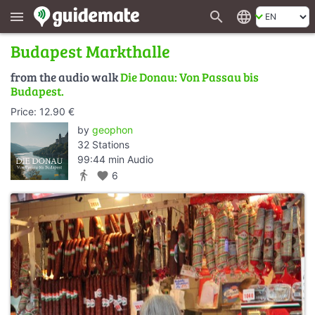
search
language
menu
Budapest Markthalle
from the audio walk
Die Donau: Von Passau bis
Budapest.
Price: 12.90 €
by
geophon
32 Stations
99:44 min Audio
directions_walk
favorite
6