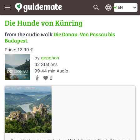
search
language
menu
Die Hunde von Künring
from the audio walk
Die Donau: Von Passau bis
Budapest.
Price: 12.90 €
by
geophon
32 Stations
99:44 min Audio
directions_walk
favorite
6