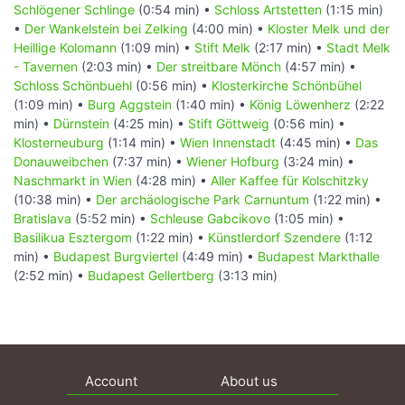
Schlögener Schlinge
(0:54 min) •
Schloss Artstetten
(1:15 min)
•
Der Wankelstein bei Zelking
(4:00 min) •
Kloster Melk und der
Heillige Kolomann
(1:09 min) •
Stift Melk
(2:17 min) •
Stadt Melk
- Tavernen
(2:03 min) •
Der streitbare Mönch
(4:57 min) •
Schloss Schönbuehl
(0:56 min) •
Klosterkirche Schönbühel
(1:09 min) •
Burg Aggstein
(1:40 min) •
König Löwenherz
(2:22
min) •
Dürnstein
(4:25 min) •
Stift Göttweig
(0:56 min) •
Klosterneuburg
(1:14 min) •
Wien Innenstadt
(4:45 min) •
Das
Donauweibchen
(7:37 min) •
Wiener Hofburg
(3:24 min) •
Naschmarkt in Wien
(4:28 min) •
Aller Kaffee für Kolschitzky
(10:38 min) •
Der archäologische Park Carnuntum
(1:22 min) •
Bratislava
(5:52 min) •
Schleuse Gabcikovo
(1:05 min) •
Basilikua Esztergom
(1:22 min) •
Künstlerdorf Szendere
(1:12
min) •
Budapest Burgviertel
(4:49 min) •
Budapest Markthalle
(2:52 min) •
Budapest Gellertberg
(3:13 min)
Account
About us