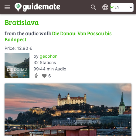
search
language
menu
Bratislava
from the audio walk
Die Donau: Von Passau bis
Budapest.
Price: 12.90 €
by
geophon
32 Stations
99:44 min Audio
directions_walk
favorite
6