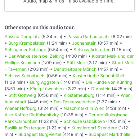
Audio, map & infos - also available offline.
Other stops on this audio tour:
Passau Domplatz
(5:34 min) •
Passau Rathausplatz
(6:02 min)
•
Burg Krempelstein
(1:24 min) •
Jochenstein
(0:57 min) •
Schlögener Schlinge
(0:54 min) •
Schloss Artstetten
(1:15 min)
•
Der Wankelstein bei Zelking
(4:00 min) •
Kloster Melk und der
Heillige Kolomann
(1:09 min) •
Stift Melk
(2:17 min) •
Stadt Melk
- Tavernen
(2:03 min) •
Der streitbare Mönch
(4:57 min) •
Schloss Schönbuehl
(0:56 min) •
Klosterkirche Schönbühel
(1:09 min) •
Burg Aggstein
(1:40 min) •
Die Hunde von Künring
(3:51 min) •
König Löwenherz
(2:22 min) •
Dürnstein
(4:25 min)
•
Stift Göttweig
(0:56 min) •
Klosterneuburg
(1:14 min) •
Wien
Innenstadt
(4:45 min) •
Das Donauweibchen
(7:37 min) •
Wiener Hofburg
(3:24 min) •
Naschmarkt in Wien
(4:28 min) •
Aller Kaffee für Kolschitzky
(10:38 min) •
Der archäologische
Park Carnuntum
(1:22 min) •
Schleuse Gabcikovo
(1:05 min) •
Basilikua Esztergom
(1:22 min) •
Künstlerdorf Szendere
(1:12
min) •
Budapest Burgviertel
(4:49 min) •
Budapest Markthalle