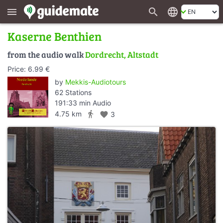
search
language
menu
Kaserne Benthien
from the audio walk
Dordrecht, Altstadt
Price: 6.99 €
by
Mekkis-Audiotours
62 Stations
191:33 min Audio
directions_walk
4.75 km
favorite
3