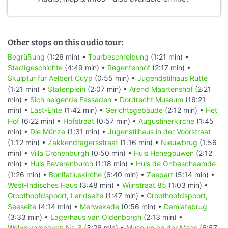
Other stops on this audio tour:
Begrüßung
(1:26 min) •
Tourbeschreibung
(1:21 min) •
Stadtgeschichte
(4:49 min) •
Regentenhof
(2:17 min) •
Skulptur für Aelbert Cuyp
(0:55 min) •
Jugendstilhaus Rutte
(1:21 min) •
Statenplein
(2:07 min) •
Arend Maartenshof
(2:21
min) •
Sich neigende Fassaden
•
Dordrecht Museum
(16:21
min) •
Last-Ente
(1:42 min) •
Gerichtsgebäude
(2:12 min) •
Het
Hof
(6:22 min) •
Hofstraat
(0:57 min) •
Augustinerkirche
(1:45
min) •
Die Münze
(1:31 min) •
Jugenstilhaus in der Voorstraat
(1:12 min) •
Zakkendragersstraat
(1:16 min) •
Nieuwbrug
(1:56
min) •
Villa Cronenburgh
(0:50 min) •
Huis Henegouwen
(2:12
min) •
Huis Beverenburch
(1:18 min) •
Huis de Onbeschaamde
(1:26 min) •
Bonifatiuskirche
(6:40 min) •
Zeepart
(5:14 min) •
West-Indisches Haus
(3:48 min) •
Wijnstraat 85
(1:03 min) •
Groothoofdspoort, Landseite
(1:47 min) •
Groothoofdspoort,
Seeseite
(4:14 min) •
Merwekade
(0:56 min) •
Damiatebrug
(3:33 min) •
Lagerhaus van Oldenborgh
(2:13 min) •
Wolwevershaven Nr. 3
(3:26 min) •
Museum an der Maas
(6:57