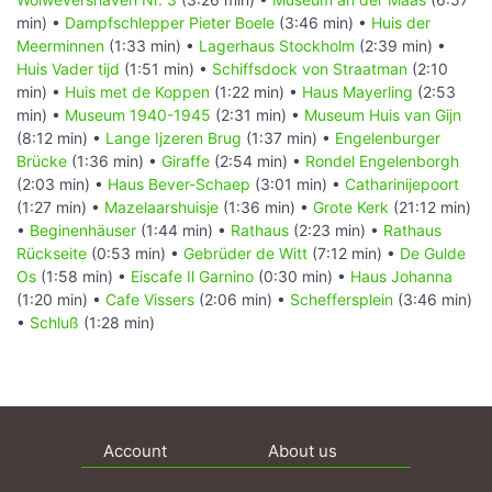
min) •
Dampfschlepper Pieter Boele
(3:46 min) •
Huis der
Meerminnen
(1:33 min) •
Lagerhaus Stockholm
(2:39 min) •
Huis Vader tijd
(1:51 min) •
Schiffsdock von Straatman
(2:10
min) •
Huis met de Koppen
(1:22 min) •
Haus Mayerling
(2:53
min) •
Museum 1940-1945
(2:31 min) •
Museum Huis van Gijn
(8:12 min) •
Lange Ijzeren Brug
(1:37 min) •
Engelenburger
Brücke
(1:36 min) •
Giraffe
(2:54 min) •
Rondel Engelenborgh
(2:03 min) •
Haus Bever-Schaep
(3:01 min) •
Catharinijepoort
(1:27 min) •
Mazelaarshuisje
(1:36 min) •
Grote Kerk
(21:12 min)
•
Beginenhäuser
(1:44 min) •
Rathaus
(2:23 min) •
Rathaus
Rückseite
(0:53 min) •
Gebrüder de Witt
(7:12 min) •
De Gulde
Os
(1:58 min) •
Eiscafe Il Garnino
(0:30 min) •
Haus Johanna
(1:20 min) •
Cafe Vissers
(2:06 min) •
Scheffersplein
(3:46 min)
•
Schluß
(1:28 min)
Account
About us