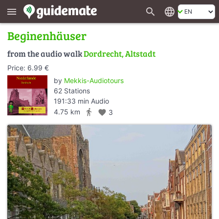
search
language
menu
Beginenhäuser
from the audio walk
Dordrecht, Altstadt
Price: 6.99 €
by
Mekkis-Audiotours
62 Stations
191:33 min Audio
directions_walk
4.75 km
favorite
3