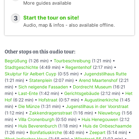
More guides available
3
Start the tour on site!
Audio, map & infos - also available offline.
Other stops on this audio tour:
Begrüßung
(1:26 min) •
Tourbeschreibung
(1:21 min) •
Stadtgeschichte
(4:49 min) •
Regentenhof
(2:17 min) •
Skulptur für Aelbert Cuyp
(0:55 min) •
Jugendstilhaus Rutte
(1:21 min) •
Statenplein
(2:07 min) •
Arend Maartenshof
(2:21
min) •
Sich neigende Fassaden
•
Dordrecht Museum
(16:21
min) •
Last-Ente
(1:42 min) •
Gerichtsgebäude
(2:12 min) •
Het
Hof
(6:22 min) •
Hofstraat
(0:57 min) •
Augustinerkirche
(1:45
min) •
Die Münze
(1:31 min) •
Jugenstilhaus in der Voorstraat
(1:12 min) •
Zakkendragersstraat
(1:16 min) •
Nieuwbrug
(1:56
min) •
Villa Cronenburgh
(0:50 min) •
Huis Henegouwen
(2:12
min) •
Huis Beverenburch
(1:18 min) •
Huis de Onbeschaamde
(1:26 min) •
Bonifatiuskirche
(6:40 min) •
Zeepart
(5:14 min) •
West-Indisches Haus
(3:48 min) •
Wijnstraat 85
(1:03 min) •