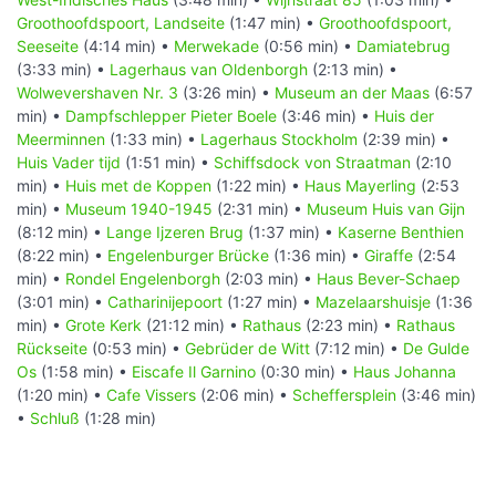
Groothoofdspoort, Landseite
(1:47 min) •
Groothoofdspoort,
Seeseite
(4:14 min) •
Merwekade
(0:56 min) •
Damiatebrug
(3:33 min) •
Lagerhaus van Oldenborgh
(2:13 min) •
Wolwevershaven Nr. 3
(3:26 min) •
Museum an der Maas
(6:57
min) •
Dampfschlepper Pieter Boele
(3:46 min) •
Huis der
Meerminnen
(1:33 min) •
Lagerhaus Stockholm
(2:39 min) •
Huis Vader tijd
(1:51 min) •
Schiffsdock von Straatman
(2:10
min) •
Huis met de Koppen
(1:22 min) •
Haus Mayerling
(2:53
min) •
Museum 1940-1945
(2:31 min) •
Museum Huis van Gijn
(8:12 min) •
Lange Ijzeren Brug
(1:37 min) •
Kaserne Benthien
(8:22 min) •
Engelenburger Brücke
(1:36 min) •
Giraffe
(2:54
min) •
Rondel Engelenborgh
(2:03 min) •
Haus Bever-Schaep
(3:01 min) •
Catharinijepoort
(1:27 min) •
Mazelaarshuisje
(1:36
min) •
Grote Kerk
(21:12 min) •
Rathaus
(2:23 min) •
Rathaus
Rückseite
(0:53 min) •
Gebrüder de Witt
(7:12 min) •
De Gulde
Os
(1:58 min) •
Eiscafe Il Garnino
(0:30 min) •
Haus Johanna
(1:20 min) •
Cafe Vissers
(2:06 min) •
Scheffersplein
(3:46 min)
•
Schluß
(1:28 min)