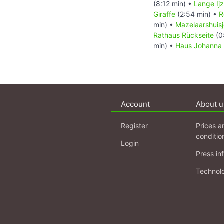
(8:12 min) •
Lange Ij
Giraffe
(2:54 min) •
R
min) •
Mazelaarshuis
Rathaus Rückseite
(0
min) •
Haus Johanna
Account
About u
Register
Prices a
conditio
Login
Press in
Technol