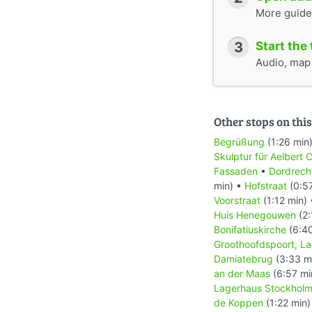
More guide
3
Start the 
Audio, map &
Other stops on this
Begrüßung
(1:26 min
Skulptur für Aelbert 
Fassaden
•
Dordrec
min) •
Hofstraat
(0:5
Voorstraat
(1:12 min)
Huis Henegouwen
(2:
Bonifatiuskirche
(6:40
Groothoofdspoort, La
Damiatebrug
(3:33 m
an der Maas
(6:57 mi
Lagerhaus Stockhol
de Koppen
(1:22 min)