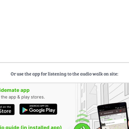
Or use the app for listening to the audio walk on site:
uidemate app
n the app & play stores.
o guide (in installed app)