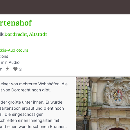
rtenshof
lk
Dordrecht, Altstadt
kis-Audiotours
tions
 min Audio
directions_walk
km
favorite
3
t einer von mehreren Wohnhöfen, die
dt von Dordrecht noch gibt.
 der größte unter ihnen. Er wurde
artenzoon erbaut und dient noch
l. Die eingeschossigen
hließen einen Innengarten mit
und einen wunderschönen Brunnen.