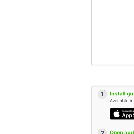
1
Install g
Available i
2
Open audi