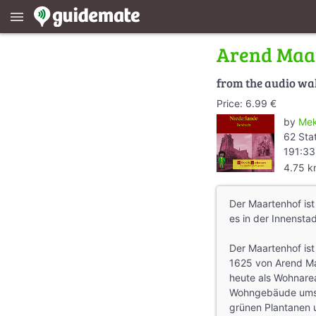
menu
Arend Maa
from the audio wa
Price: 6.99 €
by
Mek
62 Sta
191:33
4.75 
Der Maartenhof is
es in der Innensta
Der Maartenhof ist
1625 von Arend Ma
heute als Wohnarea
Wohngebäude umsc
grünen Plantanen 