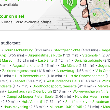
s available
tour on site!
 infos - also available offline.
 audio tour:
) •
Tourbeschreibung
(1:21 min) •
Stadtgeschichte
(4:49 min) •
Rege
Cuyp
(0:55 min) •
Jugendstilhaus Rutte
(1:21 min) •
Statenplein
(2:07
ht Museum
(16:21 min) •
Last-Ente
(1:42 min) •
Gerichtsgebäude
(2:1
7 min) •
Augustinerkirche
(1:45 min) •
Die Münze
(1:31 min) •
Jugenst
 •
Zakkendragersstraat
(1:16 min) •
Nieuwbrug
(1:56 min) •
Villa Cr
12 min) •
Huis Beverenburch
(1:18 min) •
Huis de Onbeschaamde
(1:
 min) •
Zeepart
(5:14 min) •
West-Indisches Haus
(3:48 min) •
Wijns
ndseite
(1:47 min) •
Groothoofdspoort, Seeseite
(4:14 min) •
Merwe
in) •
Lagerhaus van Oldenborgh
(2:13 min) •
Wolwevershaven Nr. 3
n) •
Dampfschlepper Pieter Boele
(3:46 min) •
Huis der Meerminnen
m
(2:39 min) •
Huis Vader tijd
(1:51 min) •
Schiffsdock von Straatman
 •
Haus Mayerling
(2:53 min) •
Museum 1940-1945
(2:31 min) •
Mus