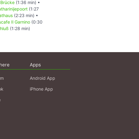
 Brücke
(1:36 min) •
tharinijepoort
(1:27
athaus
(2:23 min) •
scafe Il Garnino
(0:30
hluß
(1:28 min)
here
Apps
am
Android App
ok
iPhone App
e