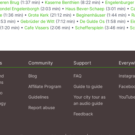
zeren Brug
(1:37 min) •
Kaserne Benthien
(8:22 min) •
Engelenburger
ondel Engelenborgh
(2:03 min) •
Haus Bever-Schaep
(3:01 min) •
Ca
je
(1:36 min) •
Grote Kerk
(21:12 min) •
Beginenhäuser
(1:44 min) •
R
:53 min) •
Gebrüder de Witt
(7:12 min) •
De Gulde Os
(1:58 min) •
Ei
(1:20 min) •
Cafe Vissers
(2:06 min) •
Scheffersplein
(3:46 min) •
Sc
s
Community
Support
Everyw
nd
Blog
FAQ
Instagr
ns
Affiliate Program
Guide to guide
Facebo
fo
Guidelines
Your city tour as
YouTub
ogy
an audio guide
Report abuse
Feedback