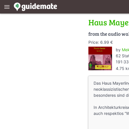
menu
Haus Maye
from the audio wa
Price: 6.99 €
by
Mek
62 Sta
191:33
4.75 
Das Haus Mayerlin
neoklassizistische
besonderes sind d
In Architekturkreis
auch respektlos “