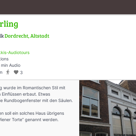
rling
lk
Dordrecht, Altstadt
kis-Audiotours
tions
 min Audio
directions_walk
km
favorite
3
g wurde im Romantischen Stil mit
n Einflüssen erbaut. Etwas
ie Rundbogenfenster mit den Säulen.
en soll ein solches Haus übrigens
Wiener Torte” genannt werden.