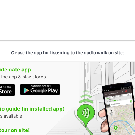
Or use the app for listening to the audio walk on site:
uidemate app
n the app & play stores.
o guide (in installed app)
s available
tour on site!