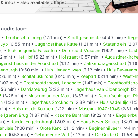
 infos - also available offline.
 audio tour:
) •
Tourbeschreibung
(1:21 min) •
Stadtgeschichte
(4:49 min) •
Rege
Cuyp
(0:55 min) •
Jugendstilhaus Rutte
(1:21 min) •
Statenplein
(2:07
n) •
Sich neigende Fassaden
•
Dordrecht Museum
(16:21 min) •
Last
2 min) •
Het Hof
(6:22 min) •
Hofstraat
(0:57 min) •
Augustinerkirch
ugenstilhaus in der Voorstraat
(1:12 min) •
Zakkendragersstraat
(1:16
onenburgh
(0:50 min) •
Huis Henegouwen
(2:12 min) •
Huis Beverenb
:26 min) •
Bonifatiuskirche
(6:40 min) •
Zeepart
(5:14 min) •
West-I
1:03 min) •
Groothoofdspoort, Landseite
(1:47 min) •
Groothoofdspoo
:56 min) •
Damiatebrug
(3:33 min) •
Lagerhaus van Oldenborgh
(2:1
3
(3:26 min) •
Museum an der Maas
(6:57 min) •
Dampfschlepper Pie
en
(1:33 min) •
Lagerhaus Stockholm
(2:39 min) •
Huis Vader tijd
(1:5
min) •
Huis met de Koppen
(1:22 min) •
Museum 1940-1945
(2:31 mi
e Ijzeren Brug
(1:37 min) •
Kaserne Benthien
(8:22 min) •
Engelenbu
in) •
Rondel Engelenborgh
(2:03 min) •
Haus Bever-Schaep
(3:01 m
shuisje
(1:36 min) •
Grote Kerk
(21:12 min) •
Beginenhäuser
(1:44 mi
eite
(0:53 min) •
Gebrüder de Witt
(7:12 min) •
De Gulde Os
(1:58 m