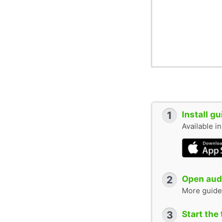
1
Install g
Available i
2
Open audi
More guide
3
Start the 