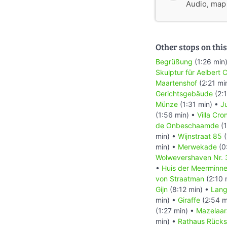
Audio, map &
Other stops on this
Begrüßung
(1:26 min
Skulptur für Aelbert 
Maartenshof
(2:21 mi
Gerichtsgebäude
(2:1
Münze
(1:31 min) •
J
(1:56 min) •
Villa Cr
de Onbeschaamde
(1
min) •
Wijnstraat 85
(
min) •
Merwekade
(0
Wolwevershaven Nr. 
•
Huis der Meerminn
von Straatman
(2:10 
Gijn
(8:12 min) •
Lang
min) •
Giraffe
(2:54 m
(1:27 min) •
Mazelaar
min) •
Rathaus Rücks