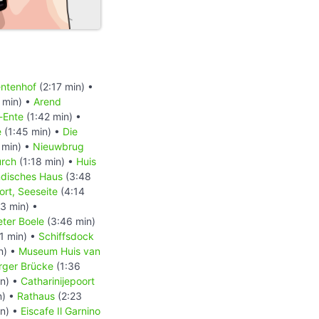
ntenhof
(2:17 min) •
 min) •
Arend
-Ente
(1:42 min) •
e
(1:45 min) •
Die
 min) •
Nieuwbrug
urch
(1:18 min) •
Huis
ndisches Haus
(3:48
rt, Seeseite
(4:14
3 min) •
ter Boele
(3:46 min)
1 min) •
Schiffsdock
n) •
Museum Huis van
rger Brücke
(1:36
in) •
Catharinijepoort
n) •
Rathaus
(2:23
in) •
Eiscafe Il Garnino