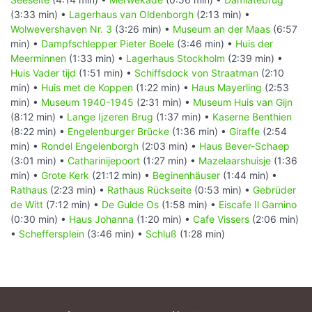
(3:33 min) •
Lagerhaus van Oldenborgh
(2:13 min) •
Wolwevershaven Nr. 3
(3:26 min) •
Museum an der Maas
(6:57
min) •
Dampfschlepper Pieter Boele
(3:46 min) •
Huis der
Meerminnen
(1:33 min) •
Lagerhaus Stockholm
(2:39 min) •
Huis Vader tijd
(1:51 min) •
Schiffsdock von Straatman
(2:10
min) •
Huis met de Koppen
(1:22 min) •
Haus Mayerling
(2:53
min) •
Museum 1940-1945
(2:31 min) •
Museum Huis van Gijn
(8:12 min) •
Lange Ijzeren Brug
(1:37 min) •
Kaserne Benthien
(8:22 min) •
Engelenburger Brücke
(1:36 min) •
Giraffe
(2:54
min) •
Rondel Engelenborgh
(2:03 min) •
Haus Bever-Schaep
(3:01 min) •
Catharinijepoort
(1:27 min) •
Mazelaarshuisje
(1:36
min) •
Grote Kerk
(21:12 min) •
Beginenhäuser
(1:44 min) •
Rathaus
(2:23 min) •
Rathaus Rückseite
(0:53 min) •
Gebrüder
de Witt
(7:12 min) •
De Gulde Os
(1:58 min) •
Eiscafe Il Garnino
(0:30 min) •
Haus Johanna
(1:20 min) •
Cafe Vissers
(2:06 min)
•
Scheffersplein
(3:46 min) •
Schluß
(1:28 min)