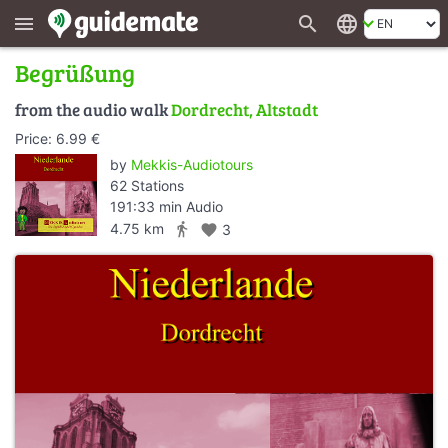
search
language
menu
Begrüßung
from the audio walk
Dordrecht, Altstadt
Price: 6.99 €
by
Mekkis-Audiotours
62 Stations
191:33 min Audio
directions_walk
4.75 km
favorite
3