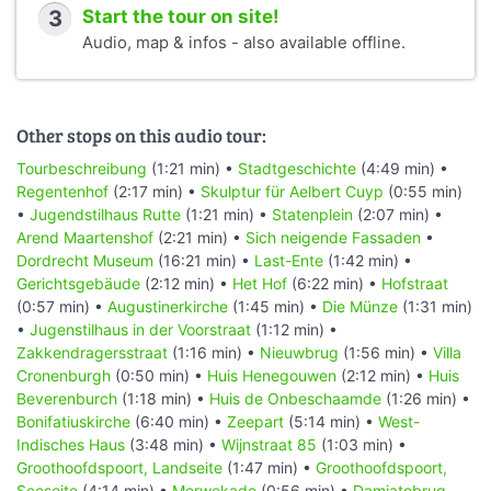
3
Start the tour on site!
Audio, map & infos - also available offline.
Other stops on this audio tour:
Tourbeschreibung
(1:21 min) •
Stadtgeschichte
(4:49 min) •
Regentenhof
(2:17 min) •
Skulptur für Aelbert Cuyp
(0:55 min)
•
Jugendstilhaus Rutte
(1:21 min) •
Statenplein
(2:07 min) •
Arend Maartenshof
(2:21 min) •
Sich neigende Fassaden
•
Dordrecht Museum
(16:21 min) •
Last-Ente
(1:42 min) •
Gerichtsgebäude
(2:12 min) •
Het Hof
(6:22 min) •
Hofstraat
(0:57 min) •
Augustinerkirche
(1:45 min) •
Die Münze
(1:31 min)
•
Jugenstilhaus in der Voorstraat
(1:12 min) •
Zakkendragersstraat
(1:16 min) •
Nieuwbrug
(1:56 min) •
Villa
Cronenburgh
(0:50 min) •
Huis Henegouwen
(2:12 min) •
Huis
Beverenburch
(1:18 min) •
Huis de Onbeschaamde
(1:26 min) •
Bonifatiuskirche
(6:40 min) •
Zeepart
(5:14 min) •
West-
Indisches Haus
(3:48 min) •
Wijnstraat 85
(1:03 min) •
Groothoofdspoort, Landseite
(1:47 min) •
Groothoofdspoort,
Seeseite
(4:14 min) •
Merwekade
(0:56 min) •
Damiatebrug