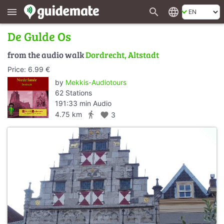
search
language
menu
De Gulde Os
from the audio walk
Dordrecht, Altstadt
Price: 6.99 €
by
Mekkis-Audiotours
62 Stations
191:33 min Audio
directions_walk
4.75 km
favorite
3