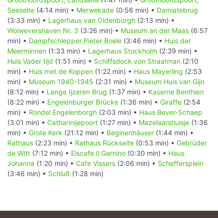
Seeseite
(4:14 min) •
Merwekade
(0:56 min) •
Damiatebrug
(3:33 min) •
Lagerhaus van Oldenborgh
(2:13 min) •
Wolwevershaven Nr. 3
(3:26 min) •
Museum an der Maas
(6:57
min) •
Dampfschlepper Pieter Boele
(3:46 min) •
Huis der
Meerminnen
(1:33 min) •
Lagerhaus Stockholm
(2:39 min) •
Huis Vader tijd
(1:51 min) •
Schiffsdock von Straatman
(2:10
min) •
Huis met de Koppen
(1:22 min) •
Haus Mayerling
(2:53
min) •
Museum 1940-1945
(2:31 min) •
Museum Huis van Gijn
(8:12 min) •
Lange Ijzeren Brug
(1:37 min) •
Kaserne Benthien
(8:22 min) •
Engelenburger Brücke
(1:36 min) •
Giraffe
(2:54
min) •
Rondel Engelenborgh
(2:03 min) •
Haus Bever-Schaep
(3:01 min) •
Catharinijepoort
(1:27 min) •
Mazelaarshuisje
(1:36
min) •
Grote Kerk
(21:12 min) •
Beginenhäuser
(1:44 min) •
Rathaus
(2:23 min) •
Rathaus Rückseite
(0:53 min) •
Gebrüder
de Witt
(7:12 min) •
Eiscafe Il Garnino
(0:30 min) •
Haus
Johanna
(1:20 min) •
Cafe Vissers
(2:06 min) •
Scheffersplein
(3:46 min) •
Schluß
(1:28 min)