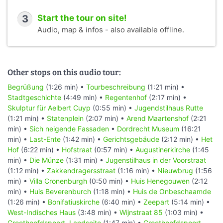
3
Start the tour on site!
Audio, map & infos - also available offline.
Other stops on this audio tour:
Begrüßung
(1:26 min) •
Tourbeschreibung
(1:21 min) •
Stadtgeschichte
(4:49 min) •
Regentenhof
(2:17 min) •
Skulptur für Aelbert Cuyp
(0:55 min) •
Jugendstilhaus Rutte
(1:21 min) •
Statenplein
(2:07 min) •
Arend Maartenshof
(2:21
min) •
Sich neigende Fassaden
•
Dordrecht Museum
(16:21
min) •
Last-Ente
(1:42 min) •
Gerichtsgebäude
(2:12 min) •
Het
Hof
(6:22 min) •
Hofstraat
(0:57 min) •
Augustinerkirche
(1:45
min) •
Die Münze
(1:31 min) •
Jugenstilhaus in der Voorstraat
(1:12 min) •
Zakkendragersstraat
(1:16 min) •
Nieuwbrug
(1:56
min) •
Villa Cronenburgh
(0:50 min) •
Huis Henegouwen
(2:12
min) •
Huis Beverenburch
(1:18 min) •
Huis de Onbeschaamde
(1:26 min) •
Bonifatiuskirche
(6:40 min) •
Zeepart
(5:14 min) •
West-Indisches Haus
(3:48 min) •
Wijnstraat 85
(1:03 min) •
Groothoofdspoort, Landseite
(1:47 min) •
Groothoofdspoort,