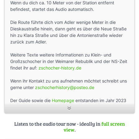
Wenn du dich ca. 10 Meter von der Station entfernt
befindest, startet das Audio automatisch.
Die Route führte dich vom Adler wenige Meter in die
Dieskaustraße hinein, dann geht es über die Neue Straße
hin zu Klara Straße und über die Antonienstraße wieder
zurück zum Adler.
Weitere Texte weitere Informationen zu Klein- und
Großzschocher in der Weimarer Rebublik und der NS-Zeit
findet ihr auf:
zschocher-history.de
Wenn ihr Kontakt zu uns aufnehmen möchtet schreibt uns
gerne unter
zschocherhistory@posteo.de
Der Guide sowie die
Homepage
entstanden im Jahr 2023
im Rahmen des Projekts “Geschichte für alle -
Erinnerungskultur in Zschocher online” gefördert durch
das Programm Leipzig Ort der Vielfalt.
Listen to the audio tour now - ideally in
full screen
view
.
Gefördert durch das Bundesministerium für Familie,