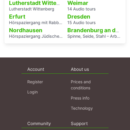
Weimar
Lutherstadt Wittenberg
Lutherstadt Wittenberg
14 Audio tours
Erfurt
Dresden
Hörspaziergang mit Rabbiner Alexander Nachama in Erfurt
15 Audio tours
Nordhausen
Brandenburg an der Havel
Hörspaziergang Jüdische Geschichte in Nordhausen
Spinne, Seide, Stahl – Arbeit und Kunst in Brandenburg.
Account
About us
Register
Prices and
conditions
Login
Press info
Technology
Community
Support