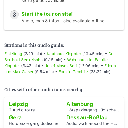
More guides available
3
Start the tour on site!
Audio, map & infos - also available offline.
Stations in this audio guide:
Einleitung
(2:29 min) •
Kaufhaus Klopoter
(13:45 min) •
Dr.
Berthold Seckelsohn
(9:16 min) •
Wohnhaus der Familie
Klopoter
(3:42 min) •
Josef Moses Beril
(12:06 min) •
Frieda
und Max Glaser
(9:54 min) •
Familie Gembitz
(23:22 min)
Cities with other audio tours nearby:
Leipzig
Altenburg
2 Audio tours
Hörspaziergang Jüdische Geschichte in Altenburg
Gera
Dessau-Roßlau
Hörspaziergang Jüdisches Leben und jüdische Geschichte in Gera
Audio walk around the Houses with Balcony Access of the Bauhaus settlement