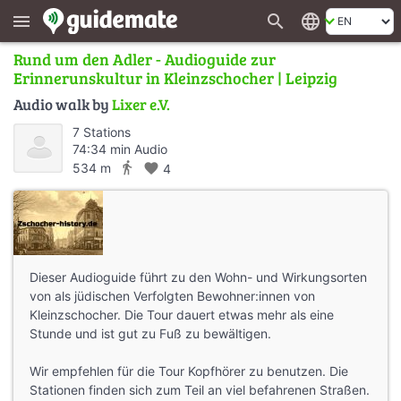
search
language
menu
Rund um den Adler - Audioguide zur
Erinnerunskultur in Kleinzschocher | Leipzig
Audio walk by
Lixer e.V.
7 Stations
74:34 min Audio
directions_walk
534 m
favorite
4
Dieser Audioguide führt zu den Wohn- und Wirkungsorten
von als jüdischen Verfolgten Bewohner:innen von
Kleinzschocher. Die Tour dauert etwas mehr als eine
Stunde und ist gut zu Fuß zu bewältigen.
Wir empfehlen für die Tour Kopfhörer zu benutzen. Die
Stationen finden sich zum Teil an viel befahrenen Straßen.