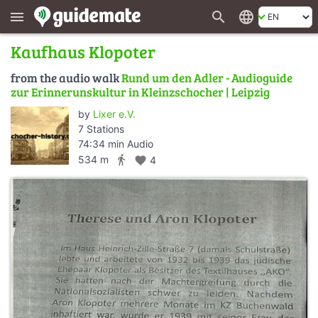
search
language
menu
Kaufhaus Klopoter
from the audio walk
Rund um den Adler - Audioguide
zur Erinnerunskultur in Kleinzschocher | Leipzig
by
Lixer e.V.
7 Stations
74:34 min Audio
directions_walk
534 m
favorite
4