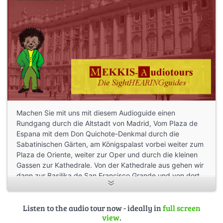
Machen Sie mit uns mit diesem Audioguide einen
Rundgang durch die Altstadt von Madrid, Vom Plaza de
Espana mit dem Don Quichote-Denkmal durch die
Sabatinischen Gärten, am Königspalast vorbei weiter zum
Plaza de Oriente, weiter zur Oper und durch die kleinen
Gassen zur Kathedrale. Von der Kathedrale aus gehen wir
dann zur Basilika de San Francisco Grande und von dort
weiter zur Plaza Mayor, der Puerta del Sol bis zur Plazy
de Cibeles. Dann folgen wir dem Paseo del Recoletos
vorbei am Museum Thyssen-Bornemisza bis zum Prado
Listen to the audio tour now - ideally in
full screen
view
.
und beenden die Tour dann am Museum Reina Sofia.