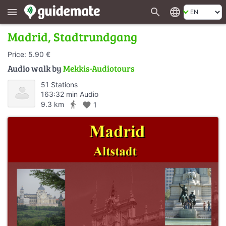
search
language
menu
Madrid, Stadtrundgang
Price: 5.90 €
Audio walk by
Mekkis-Audiotours
51 Stations
163:32 min Audio
directions_walk
9.3 km
favorite
1