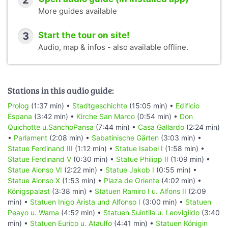
2
More guides available
3
Start the tour on site!
Audio, map & infos - also available offline.
Stations in this audio guide:
Prolog
(1:37 min) •
Stadtgeschichte
(15:05 min) •
Edificio
Espana
(3:42 min) •
Kirche San Marco
(0:54 min) •
Don
Quichotte u.SanchoPansa
(7:44 min) •
Casa Gallardo
(2:24 min)
•
Parlament
(2:08 min) •
Sabatinische Gärten
(3:03 min) •
Statue Ferdinand III
(1:12 min) •
Statue Isabel I
(1:58 min) •
Statue Ferdinand V
(0:30 min) •
Statue Philipp II
(1:09 min) •
Statue Alonso VI
(2:22 min) •
Statue Jakob I
(0:55 min) •
Statue Alonso X
(1:53 min) •
Plaza de Oriente
(4:02 min) •
Königspalast
(3:38 min) •
Statuen Ramiro I u. Alfons II
(2:09
min) •
Statuen Inigo Arista und Alfonso I
(3:00 min) •
Statuen
Peayo u. Wama
(4:52 min) •
Statuen Suintila u. Leovigildo
(3:40
min) •
Statuen Eurico u. Ataulfo
(4:41 min) •
Statuen Königin