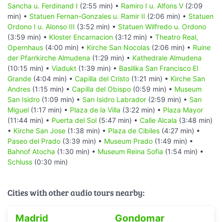
Sancha u. Ferdinand I
(2:55 min) •
Ramiro I u. Alfons V
(2:09
min) •
Statuen Fernan-Gonzales u. Ramir II
(2:06 min) •
Statuen
Ordono I u. Alonso III
(3:52 min) •
Statuen Wilfredo u. Ordono
(3:59 min) •
Kloster Encarnacion
(3:12 min) •
Theatro Real,
Opernhaus
(4:00 min) •
Kirche San Nocolas
(2:06 min) •
Ruine
der Pfarrkirche Almudena
(1:29 min) •
Kathedrale Almudena
(10:15 min) •
Viadukt
(1:39 min) •
Basilika San Francisco El
Grande
(4:04 min) •
Capilla del Cristo
(1:21 min) •
Kirche San
Andres
(1:15 min) •
Capilla del Obispo
(0:59 min) •
Museum
San Isidro
(1:09 min) •
San Isidro Labrador
(2:59 min) •
San
Miguel
(1:17 min) •
Plaza de la Villa
(3:22 min) •
Plaza Mayor
(11:44 min) •
Puerta del Sol
(5:47 min) •
Calle Alcala
(3:48 min)
•
Kirche San Jose
(1:38 min) •
Plaza de Cibiles
(4:27 min) •
Paseo del Prado
(3:39 min) •
Museum Prado
(1:49 min) •
Bahnof Atocha
(1:30 min) •
Museum Reina Sofia
(1:54 min) •
Schluss
(0:30 min)
Cities with other audio tours nearby:
Madrid
Gondomar