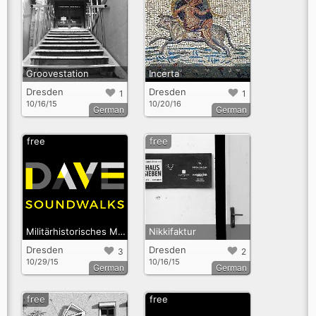
Groovestation
Incerta
Dresden
Dresden
1
1
10/16/15
10/20/16
German
German
free
free
Militärhistorisches Museum
Nikkifaktur
Dresden
Dresden
3
2
10/29/15
10/16/15
German
German
free
free