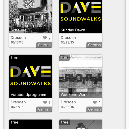
Scheune
Sunday Dawn
Dresden
Dresden
2
10/16/15
10/28/15
German
German
free
free
Vorabendprogramm
Weekend World
Dresden
Dresden
1
2
10/27/15
10/23/15
German
German
free
free