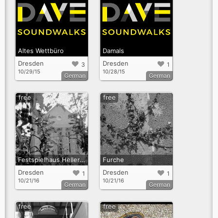
Altes Wettbüro
Damals
Dresden
Dresden
3
1
10/29/15
10/28/15
German
German
free
free
Festspielhaus Hellerau
Furche
Dresden
Dresden
1
1
10/21/16
10/21/16
German
German
free
free