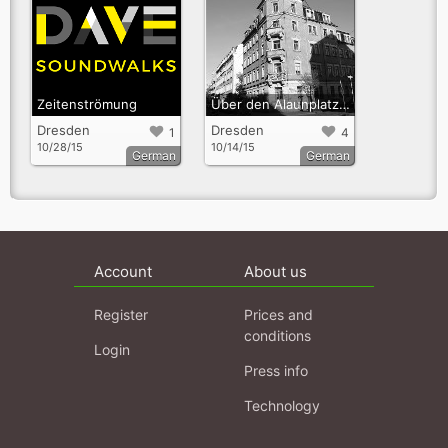
Zeitenströmung
Über den Alaunplatz und weiße Flecken auf der Landkarte nach Norden
Dresden
Dresden
1
4
10/28/15
10/14/15
German
German
Account
About us
Register
Prices and
conditions
Login
Press info
Technology