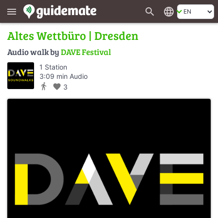
search
language
menu
Altes Wettbüro | Dresden
Audio walk by
DAVE Festival
1 Station
3:09 min Audio
directions_walk
favorite
3