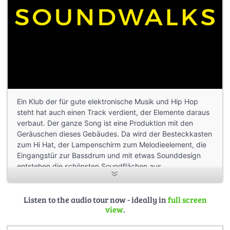
Ein Klub der für gute elektronische Musik und Hip Hop
steht hat auch einen Track verdient, der Elemente daraus
verbaut. Der ganze Song ist eine Produktion mit den
Geräuschen dieses Gebäudes. Da wird der Besteckkasten
zum Hi Hat, der Lampenschirm zum Melodieelement, die
Eingangstür zur Bassdrum und mit etwas Sounddesign
entstehen die schönsten Soundflächen aus
Metallgeländern und Inventarschwingungen. Es gibt also
in diesem Track keine synthetischen Geräusche.
Listen to the audio tour now - ideally in
full screen
view
.
(c) Soundselektor
https://soundcloud.com/soundselektor