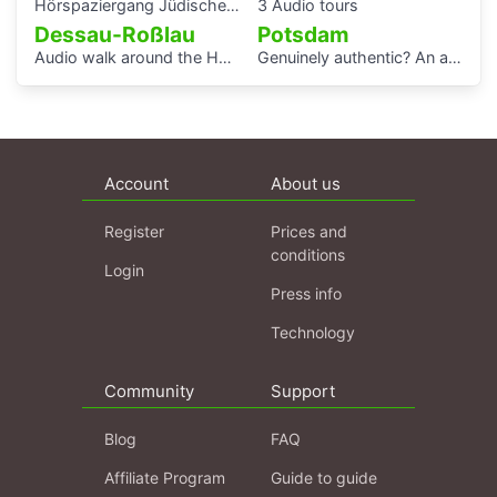
Hörspaziergang Jüdisches Leben und jüdische Geschichte in Gera
3 Audio tours
Dessau-Roßlau
Potsdam
Audio walk around the Houses with Balcony Access of the Bauhaus settlement
Genuinely authentic? An audio walk through the centre of Potsdam
Account
About us
Register
Prices and
conditions
Login
Press info
Technology
Community
Support
Blog
FAQ
Affiliate Program
Guide to guide