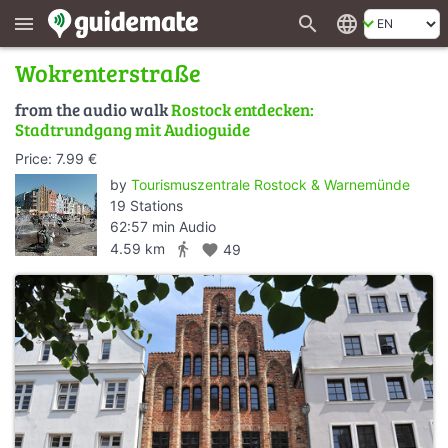
search
language
menu
Wokrenterstraße
from the audio walk
Rostock entdecken:
Stadtrundgang mit Audioguide
Price: 7.99 €
by
Tourismuszentrale Rostock & Warnemünde
19 Stations
62:57 min Audio
directions_walk
4.59 km
favorite
49