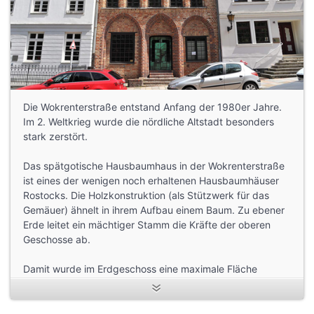
Die Wokrenterstraße entstand Anfang der 1980er Jahre.
Im 2. Weltkrieg wurde die nördliche Altstadt besonders
stark zerstört.
Das spätgotische Hausbaumhaus in der Wokrenterstraße
ist eines der wenigen noch erhaltenen Hausbaumhäuser
Rostocks. Die Holzkonstruktion (als Stützwerk für das
Gemäuer) ähnelt in ihrem Aufbau einem Baum. Zu ebener
Erde leitet ein mächtiger Stamm die Kräfte der oberen
Geschosse ab.
Damit wurde im Erdgeschoss eine maximale Fläche
geschaffen. Je höher man in dem Gebäude kommt, desto
mehr verästelt sich das Gebälk - wie bei einem Baum. Die
Fassaden wurden im Verlauf der Jahrhunderte mehrmals