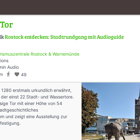
 Tor
lk
Rostock entdecken: Stadtrundgang mit Audioguide
rismuszentrale Rostock & Warnemünde
tions
min Audio
directions_walk
km
favorite
49
, 1280 erstmals urkundlich erwähnt,
e der einst 22 Stadt- und Wassertore.
ige Tor mit einer Höhe von 54
tadtgeschichtliches
 und zeigt eine Ausstellung zur
festigung.