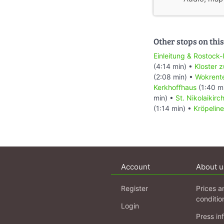
Other stops on this
Einleitung & Rostock-
(4:14 min) •
Kloster 
(2:08 min) •
Wokrent
Kerkhoffhaus
(1:40 m
min) •
St. Nikolaikirc
(1:14 min) •
Kröpeline
Account
About u
Register
Prices a
conditio
Login
Press in