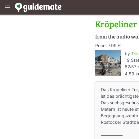
menu
Kröpeliner
from the audio wa
Price: 7.99 €
by
Tou
19 Sta
62:57 
4.59 
Das Kröpeliner Tor
ist das prächtigst
Das sechsgeschoss
Metern ist heute s
Begegnungszentrum
Rostocker Stadtbe
—————