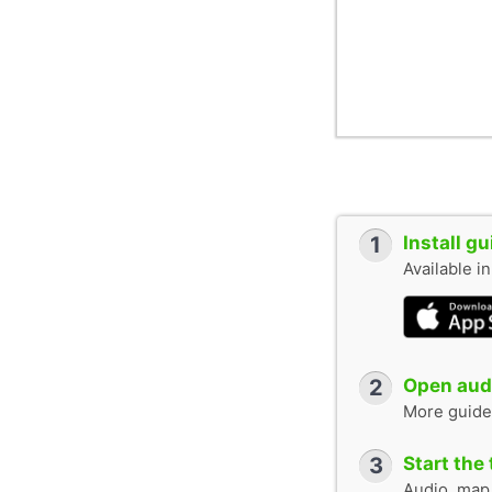
1
Install g
Available i
2
Open audi
More guide
3
Start the 
Audio, map &