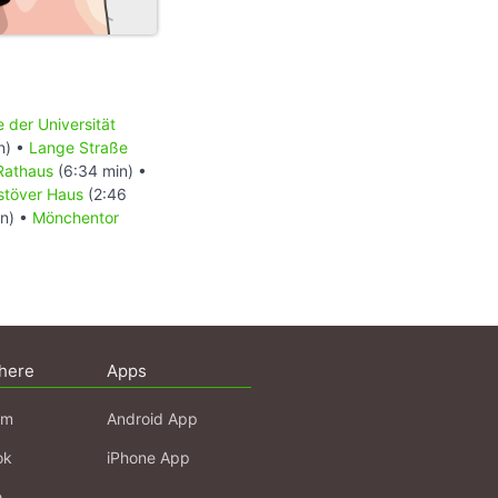
der Universität
n) •
Lange Straße
Rathaus
(6:34 min) •
stöver Haus
(2:46
in) •
Mönchentor
here
Apps
am
Android App
ok
iPhone App
e