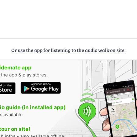
Or use the app for listening to the audio walk on site:
uidemate app
n the app & play stores.
o guide (in installed app)
s available
tour on site!
 infos - also available offline.