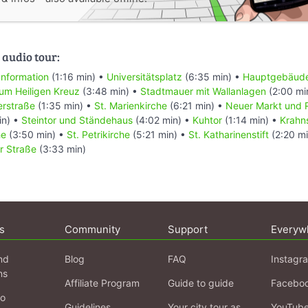
 audio tour:
Information
(1:16 min) •
Universitätsplatz
(6:35 min) •
Hauptgebäude 
zum Heiligen Kreuz
(3:48 min) •
Stadtmauer mit Wallanlagen
(2:00 mi
erstraße
(1:35 min) •
St. Marienkirche
(6:21 min) •
Neuer Markt und 
in) •
Steintor und Ständehaus
(4:02 min) •
Kuhtor
(1:14 min) •
Krahn
he
(3:50 min) •
St. Petrikirche
(5:21 min) •
St. Katharinenstift
(2:20 m
r Straße
(3:33 min)
s
Community
Support
Everyw
nd
Blog
FAQ
Instagr
ns
Affiliate Program
Guide to guide
Facebo
fo
Guidelines
Your city tour as
YouTub