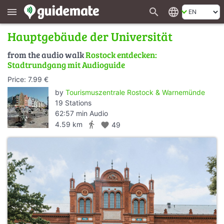
search
language
menu
Hauptgebäude der Universität
from the audio walk
Rostock entdecken:
Stadtrundgang mit Audioguide
Price: 7.99 €
by
Tourismuszentrale Rostock & Warnemünde
19 Stations
62:57 min Audio
directions_walk
4.59 km
favorite
49