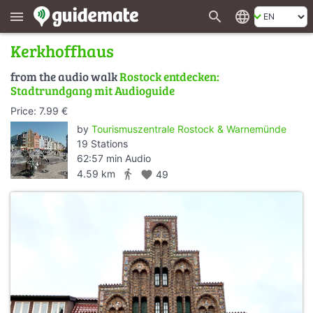
search
language
menu
Kerkhoffhaus
from the audio walk
Rostock entdecken:
Stadtrundgang mit Audioguide
Price: 7.99 €
by
Tourismuszentrale Rostock & Warnemünde
19 Stations
62:57 min Audio
directions_walk
4.59 km
favorite
49