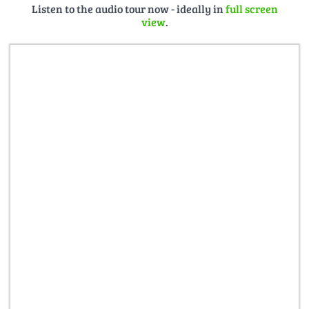
—————
Listen to the audio tour now - ideally in
full screen
view
.
Fotos:
Joachim Kloock, René Legrand