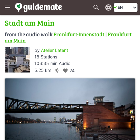
search
language
menu
Stadt am Main
from the audio walk
Frankfurt-Innenstadt | Frankfurt
am Main
by
Atelier Latent
18 Stations
106:35 min Audio
directions_walk
5.25 km
favorite
24