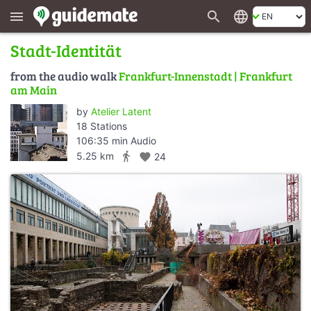
search
language
menu
Stadt-Identität
from the audio walk
Frankfurt-Innenstadt | Frankfurt
am Main
by
Atelier Latent
18 Stations
106:35 min Audio
directions_walk
5.25 km
favorite
24