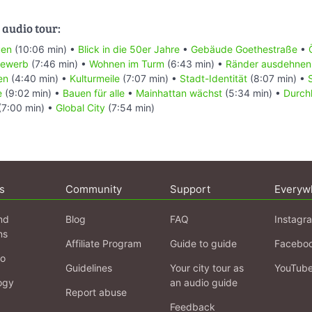
 audio tour:
uen
(10:06 min) •
Blick in die 50er Jahre
•
Gebäude Goethestraße
•
bewerb
(7:46 min) •
Wohnen im Turm
(6:43 min) •
Ränder ausdehnen
en
(4:40 min) •
Kulturmeile
(7:07 min) •
Stadt-Identität
(8:07 min) •
e
(9:02 min) •
Bauen für alle
•
Mainhattan wächst
(5:34 min) •
Durch
(7:00 min) •
Global City
(7:54 min)
s
Community
Support
Everyw
nd
Blog
FAQ
Instagr
ns
Affiliate Program
Guide to guide
Facebo
fo
Guidelines
Your city tour as
YouTub
ogy
an audio guide
Report abuse
Feedback