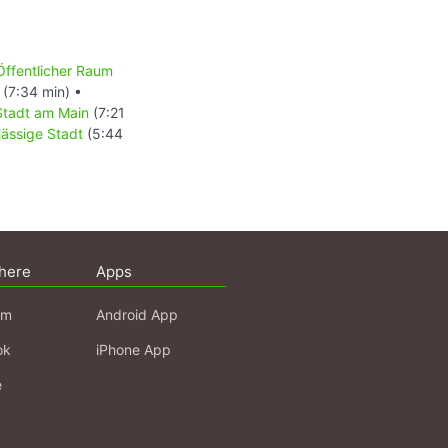
Öffentlicher Raum
(7:34 min) •
Stadt am Main
(7:21
lässige Stadt
(5:44
here
Apps
am
Android App
ok
iPhone App
e