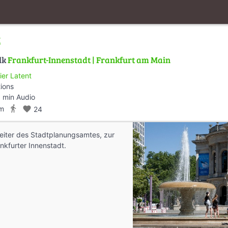
z
lk
Frankfurt-Innenstadt | Frankfurt am Main
ier Latent
tions
 min Audio
directions_walk
km
favorite
24
eiter des Stadtplanungsamtes, zur
nkfurter Innenstadt.