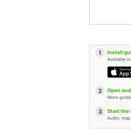
1
Install g
Available i
2
Open audi
More guide
3
Start the 
Audio, map &