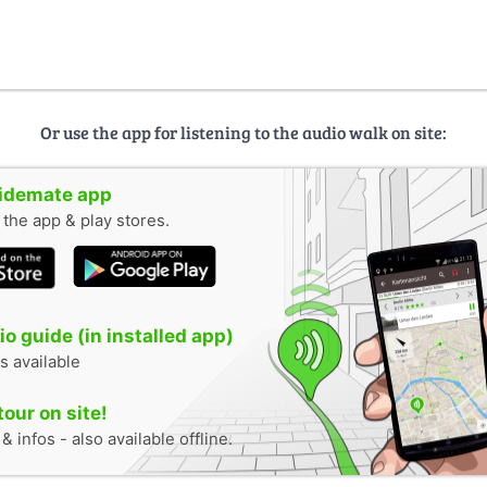
Or use the app for listening to the audio walk on site:
uidemate app
n the app & play stores.
o guide (in installed app)
s available
tour on site!
 infos - also available offline.