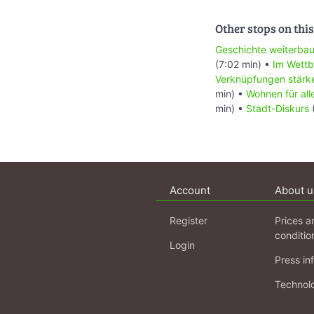
Other stops on this
Geschichte weiterba
(7:02 min) •
Im Wett
Verknüpfungen stärk
min) •
Wohnen für all
min) •
Stadt-Diskurs
Account
About u
Register
Prices a
conditio
Login
Press in
Technol