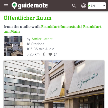
search
language
menu
Öffentlicher Raum
from the audio walk
Frankfurt-Innenstadt | Frankfurt
am Main
by
Atelier Latent
18 Stations
106:35 min Audio
directions_walk
5.25 km
favorite
24