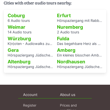
Cities with other audio tours nearby:
Coburg
Erfurt
6 Audio tours
Hörspaziergang mit Rabbiner Alexander Nachama in Erfurt
Weimar
Nuremberg
14 Audio tours
2 Audio tours
Würzburg
Fulda
K(n)oten - Audiowalks zu den Wasserflüssen der Stadt
Das begehbare Herz als Audioguide - KAF
Gera
Amberg
Hörspaziergang Jüdisches Leben und jüdische Geschichte in Gera
Ein kleines bisschen Amberger Stadtgeschichte
Altenburg
Nordhausen
Hörspaziergang Jüdische Geschichte in Altenburg
Hörspaziergang Jüdische Geschichte in Nordhausen
Account
About us
Register
Prices and