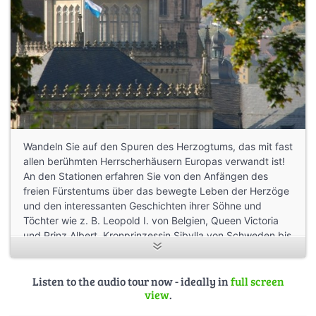
Wandeln Sie auf den Spuren des Herzogtums, das mit fast
allen berühmten Herrscherhäusern Europas verwandt ist!
An den Stationen erfahren Sie von den Anfängen des
freien Fürstentums über das bewegte Leben der Herzöge
und den interessanten Geschichten ihrer Söhne und
Töchter wie z. B. Leopold I. von Belgien, Queen Victoria
und Prinz Albert, Kronprinzessin Sibylla von Schweden bis
hin in die neuere Zeit dem letzten Herzog Carl Eduard und
der Hochzeit des “Erbprinzen Hubertus” im Mai 2009.
Listen to the audio tour now - ideally in
full screen
view
.