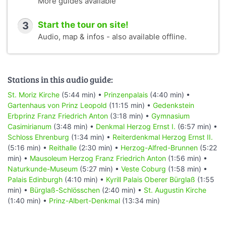
More guides available
3
Start the tour on site!
Audio, map & infos - also available offline.
Stations in this audio guide:
St. Moriz Kirche
(5:44 min) •
Prinzenpalais
(4:40 min) •
Gartenhaus von Prinz Leopold
(11:15 min) •
Gedenkstein
Erbprinz Franz Friedrich Anton
(3:18 min) •
Gymnasium
Casimirianum
(3:48 min) •
Denkmal Herzog Ernst I.
(6:57 min) •
Schloss Ehrenburg
(1:34 min) •
Reiterdenkmal Herzog Ernst II.
(5:16 min) •
Reithalle
(2:30 min) •
Herzog-Alfred-Brunnen
(5:22
min) •
Mausoleum Herzog Franz Friedrich Anton
(1:56 min) •
Naturkunde-Museum
(5:27 min) •
Veste Coburg
(1:58 min) •
Palais Edinburgh
(4:10 min) •
Kyrill Palais Oberer Bürglaß
(1:55
min) •
Bürglaß-Schlösschen
(2:40 min) •
St. Augustin Kirche
(1:40 min) •
Prinz-Albert-Denkmal
(13:34 min)