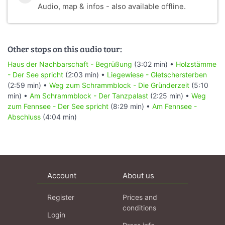
Audio, map & infos - also available offline.
Other stops on this audio tour:
Haus der Nachbarschaft - Begrüßung
(3:02 min) •
Holzstämme
- Der See spricht
(2:03 min) •
Liegewiese - Gletschersterben
(2:59 min) •
Weg zum Schrammblock - Die Gründerzeit
(5:10
min) •
Am Schrammblock - Der Tanzpalast
(2:25 min) •
Weg
zum Fennsee - Der See spricht
(8:29 min) •
Am Fennsee -
Abschluss
(4:04 min)
Account
About us
Register
Prices and
conditions
Login