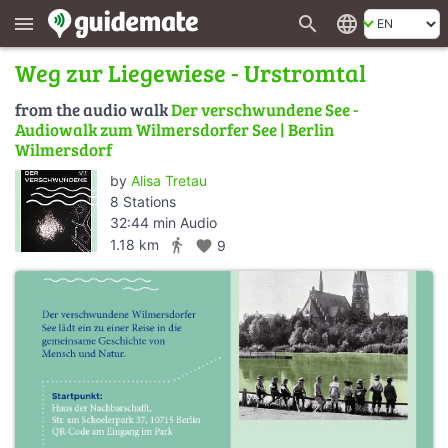
search
language
menu
Weg zur Liegewiese - Urstromtal
from the audio walk
Der verschwundene See -
Audiowalk zum Wilmersdorfer See | Berlin
Wilmersdorf
by
Alisa Tretau
8 Stations
32:44 min Audio
directions_walk
1.18 km
favorite
9