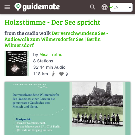
search
language
menu
Holzstämme - Der See spricht
from the audio walk
Der verschwundene See -
Audiowalk zum Wilmersdorfer See | Berlin
Wilmersdorf
by
Alisa Tretau
8 Stations
32:44 min Audio
directions_walk
1.18 km
favorite
9