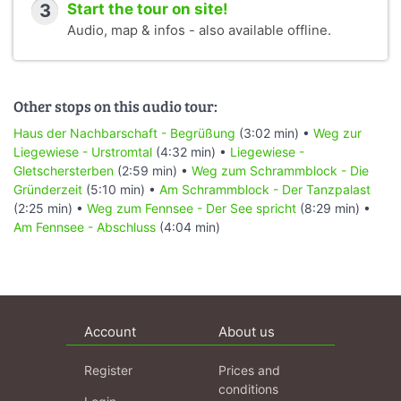
3
Start the tour on site!
Audio, map & infos - also available offline.
Other stops on this audio tour:
Haus der Nachbarschaft - Begrüßung
(3:02 min) •
Weg zur
Liegewiese - Urstromtal
(4:32 min) •
Liegewiese -
Gletschersterben
(2:59 min) •
Weg zum Schrammblock - Die
Gründerzeit
(5:10 min) •
Am Schrammblock - Der Tanzpalast
(2:25 min) •
Weg zum Fennsee - Der See spricht
(8:29 min) •
Am Fennsee - Abschluss
(4:04 min)
Account
About us
Register
Prices and
conditions