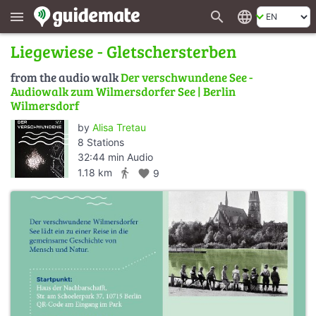
search
language
menu
Liegewiese - Gletschersterben
from the audio walk
Der verschwundene See -
Audiowalk zum Wilmersdorfer See | Berlin
Wilmersdorf
by
Alisa Tretau
8 Stations
32:44 min Audio
directions_walk
1.18 km
favorite
9