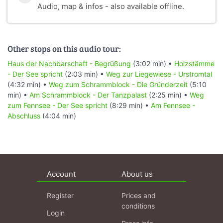
Audio, map & infos - also available offline.
Other stops on this audio tour:
Haus der Nachbarschaft - Begrüßung
(3:02 min) •
Holzstämme
- Der See spricht
(2:03 min) •
Weg zur Liegewiese - Urstromtal
(4:32 min) •
Weg zum Schrammblock - Die Gründerzeit
(5:10
min) •
Am Schrammblock - Der Tanzpalast
(2:25 min) •
Weg
zum Fennsee - Der See spricht
(8:29 min) •
Am Fennsee -
Abschluss
(4:04 min)
Account
About us
Register
Prices and
conditions
Login