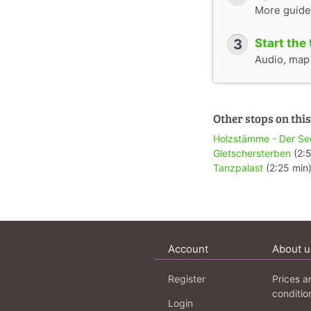
More guide
3
Start the 
Audio, map &
Other stops on this
Holzstämme - Der See
Gletschersterben
(2:5
Tanzpalast
(2:25 min
Account
About u
Register
Prices a
conditio
Login