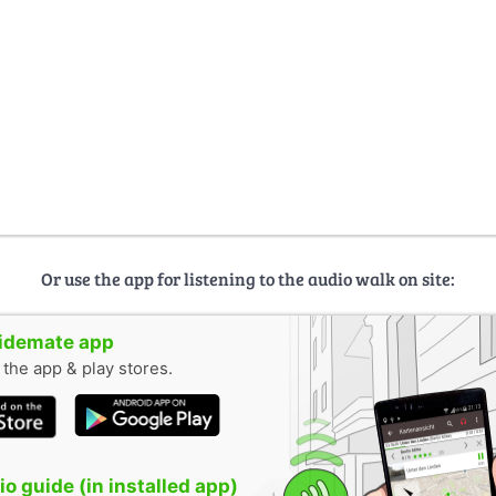
Or use the app for listening to the audio walk on site:
uidemate app
n the app & play stores.
o guide (in installed app)