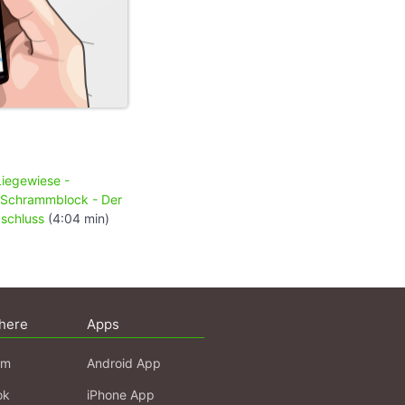
Liegewiese -
Schrammblock - Der
schluss
(4:04 min)
here
Apps
am
Android App
ok
iPhone App