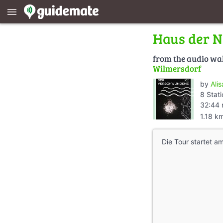
menu
Haus der N
from the audio wa
Wilmersdorf
by
Ali
8 Stat
32:44 
1.18 k
Die Tour startet a