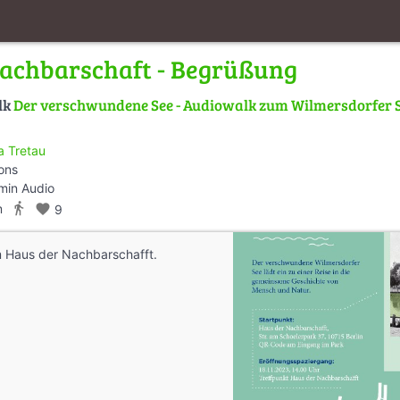
achbarschaft - Begrüßung
lk
Der verschwundene See - Audiowalk zum Wilmersdorfer Se
sa Tretau
ions
min Audio
directions_walk
m
favorite
9
m Haus der Nachbarschafft.