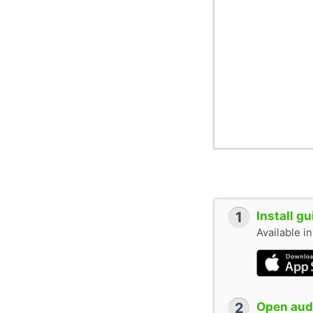
1
Install g
Available i
2
Open audi