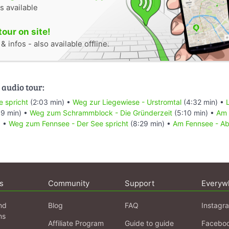
s available
tour on site!
 infos - also available offline.
 audio tour:
 spricht
(2:03 min) •
Weg zur Liegewiese - Urstromtal
(4:32 min) •
9 min) •
Weg zum Schrammblock - Die Gründerzeit
(5:10 min) •
Am 
) •
Weg zum Fennsee - Der See spricht
(8:29 min) •
Am Fennsee - Ab
s
Community
Support
Everyw
nd
Blog
FAQ
Instagr
ns
Affiliate Program
Guide to guide
Facebo