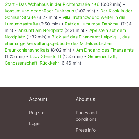
Start - Das Wohnhaus in der Richterstraße 4+6
(6:02 min) •
Konsum und gegenüber Funkhaus
(1:02 min) •
Der Kiosk in der
Gohliser Straße
(3:27 min) •
Villa Trufanow und weiter in die
Lumumbastraße
(2:50 min) •
Patrice Lumumba Denkmal
(7:34
min) •
Ankunft am Nordplatz
(2:21 min) •
Apelstein auf dem
Nordplatz
(1:32 min) •
Blick auf das Finanzamt Leipzig II, das
ehemalige Verwaltungsgebäude des Mitteldeutschen
Braunkohlensyndikats
(8:02 min) •
Am Eingang des Finanzamts
(1:25 min) •
Lucy Steindorff
(1:55 min) •
Gemeinschaft,
Genossenschaft, Rückkehr
(6:46 min)
Account
About us
Register
Prices and
conditions
Login
Press info