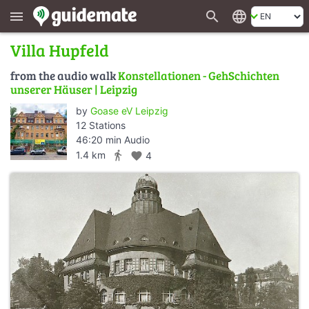
search
language
menu
Villa Hupfeld
from the audio walk
Konstellationen - GehSchichten
unserer Häuser | Leipzig
by
Goase eV Leipzig
12 Stations
46:20 min Audio
directions_walk
1.4 km
favorite
4