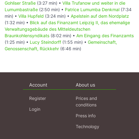
Gohliser Straße
(3:27 min) •
Villa Trufanow und weiter in die
Lumumbastraße
(2:50 min) •
Patrice Lumumba Denkmal
(7:34
min) •
Villa Hupfeld
(3:24 min) •
Apelstein auf dem Nordplatz
(1:32 min) •
Blick auf das Finanzamt Leipzig II, das ehemalige
Verwaltungsgebäude des Mitteldeutschen
Braunkohlensyndikats
(8:02 min) •
Am Eingang des Finanzamts
(1:25 min) •
Lucy Steindorff
(1:55 min) •
Gemeinschaft,
Genossenschaft, Rückkehr
(6:46 min)
Account
About us
Register
Prices and
conditions
Login
Press info
Technology