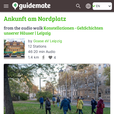
search
language
menu
Ankunft am Nordplatz
from the audio walk
Konstellationen - GehSchichten
unserer Häuser | Leipzig
by
Goase eV Leipzig
12 Stations
46:20 min Audio
directions_walk
1.4 km
favorite
4