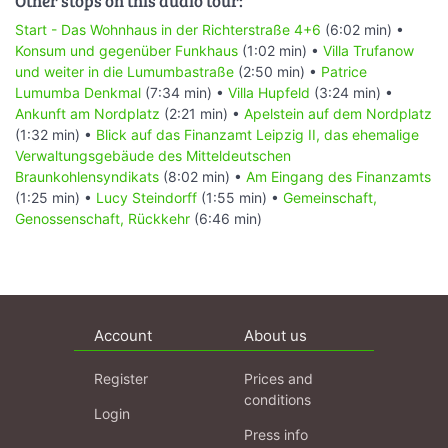
Other stops on this audio tour:
Start - Das Wohnhaus in der Richterstraße 4+6
(6:02 min) •
Konsum und gegenüber Funkhaus
(1:02 min) •
Villa Trufanow
und weiter in die Lumumbastraße
(2:50 min) •
Patrice
Lumumba Denkmal
(7:34 min) •
Villa Hupfeld
(3:24 min) •
Ankunft am Nordplatz
(2:21 min) •
Apelstein auf dem Nordplatz
(1:32 min) •
Blick auf das Finanzamt Leipzig II, das ehemalige
Verwaltungsgebäude des Mitteldeutschen
Braunkohlensyndikats
(8:02 min) •
Am Eingang des Finanzamts
(1:25 min) •
Lucy Steindorff
(1:55 min) •
Gemeinschaft,
Genossenschaft, Rückkehr
(6:46 min)
Account
About us
Register
Prices and
conditions
Login
Press info