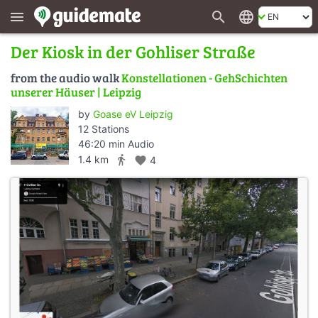
search
language
menu
Der Kiosk in der Gohliser Straße
from the audio walk
Konstellationen - GehSchichten
unserer Häuser | Leipzig
by
Goase eV Leipzig
12 Stations
46:20 min Audio
directions_walk
1.4 km
favorite
4