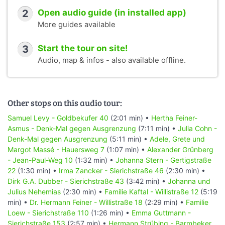
2
Open audio guide (in installed app)
More guides available
3
Start the tour on site!
Audio, map & infos - also available offline.
Other stops on this audio tour:
Samuel Levy - Goldbekufer 40
(2:01 min) •
Hertha Feiner-
Asmus - Denk-Mal gegen Ausgrenzung
(7:11 min) •
Julia Cohn -
Denk-Mal gegen Ausgrenzung
(5:11 min) •
Adele, Grete und
Margot Massé - Hauersweg 7
(1:07 min) •
Alexander Grünberg
- Jean-Paul-Weg 10
(1:32 min) •
Johanna Stern - Gertigstraße
22
(1:30 min) •
Irma Zancker - Sierichstraße 46
(2:30 min) •
Dirk G.A. Dubber - Sierichstraße 43
(3:42 min) •
Johanna und
Julius Nehemias
(2:30 min) •
Familie Kaftal - Willistraße 12
(5:19
min) •
Dr. Hermann Feiner - Willistraße 18
(2:29 min) •
Familie
Loew - Sierichstraße 110
(1:26 min) •
Emma Guttmann -
Sierichstraße 153
(2:57 min) •
Hermann Strübing - Barmbeker