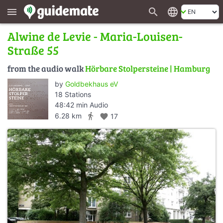
search
language
menu
Alwine de Levie - Maria-Louisen-
Straße 55
from the audio walk
Hörbare Stolpersteine | Hamburg
by
Goldbekhaus eV
18 Stations
48:42 min Audio
directions_walk
6.28 km
favorite
17