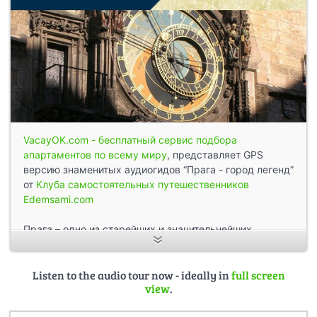
VacayOK.com - бесплатный сервис подбора
апартаментов по всему миру
, представляет GPS
версию знаменитых аудиогидов “Прага - город легенд”
от
Клуба самостоятельных путешественников
Edemsami.com
Прага – одно из старейших и значительнейших
еврейских средоточий в Европе. Еврейский музей,
объединяющий шесть объектов квартала, - самый
большой музей Европы. Прогуляйтесь по старому
Listen to the audio tour now - ideally in
full screen
view
.
кварталу Йозефов, где когда-то таинственный Голем
повиновался раввину Ливву. Прогулка включает в