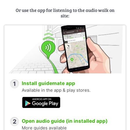
Публикация материалов осуществляется с
Or use the app for listening to the audio walk on
разрешения
авторов
.
site:
Вика, спасибо!!! )))
Cover photo:
Old Jewish Cemetery in Josefov, Prague
by
Jorge Royan
(CC BY-SA 3.0)
1
Install guidemate app
Available in the app & play stores.
2
Open audio guide (in installed app)
More guides available