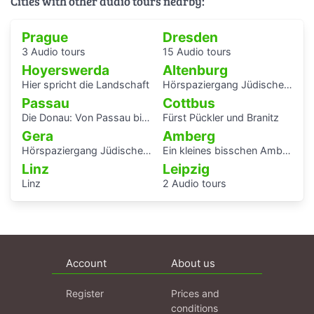
Cities with other audio tours nearby:
Prague
Dresden
3 Audio tours
15 Audio tours
Hoyerswerda
Altenburg
Hier spricht die Landschaft
Hörspaziergang Jüdische Geschichte in Altenburg
Passau
Cottbus
Die Donau: Von Passau bis Budapest.
Fürst Pückler und Branitz
Gera
Amberg
Hörspaziergang Jüdisches Leben und jüdische Geschichte in Gera
Ein kleines bisschen Amberger Stadtgeschichte
Linz
Leipzig
Linz
2 Audio tours
Account
About us
Register
Prices and
conditions