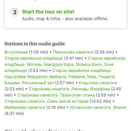
3
Start the tour on site!
Audio, map & infos - also available offline.
Stations in this audio guide:
Вступление
(1:56 min) •
Пинкасова синагога
(2:34 min) •
Старое еврейское кладбище
(3:41 min) •
Старое еврейское
кладбище. Могилы Авигдора Кара, Мозеса Бэка. Зона
младенцев
(2:53 min) •
Старое еврейское кладбище.
Надгробия Мордехая Майзела, Раввина Лива, Гендела
Башеви. Ритуальный зал
(2:57 min) •
Клаусова синагога
(2:03 min) •
Старонова синагога. Легенды Йозефова
(2:45
min) •
Старонова синагога. Пражская готика
(2:59 min) •
Старонова синагога. Семь веков истории
(14:02 min) •
Майзелова синагога
(2:16 min) •
Испанская синагога. Эпилог
(4:37 min)