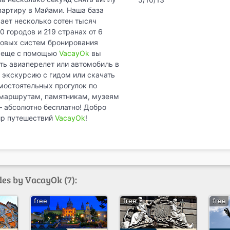
вартиру в Майами. Наша база
ает несколько сотен тысяч
0 городов и 219 странах от 6
овых систем бронирования
А еще с помощью
VacayOk
вы
ь авиаперелет или автомобиль в
 экскурсию с гидом или скачать
мостоятельных прогулок по
маршрутам, памятникам, музеям
 – абсолютно бесплатно! Добро
ир путешествий
VacayOk
!
des by VacayOk (7):
free
free
free