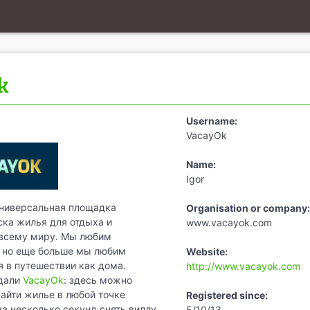
k
Username:
VacayOk
Name:
Igor
ниверсальная площадка
Organisation or company:
ска жилья для отдыха и
www.vacayok.com
 всему миру. Мы любим
, но еще больше мы любим
Website:
я в путешествии как дома.
http://www.vacayok.com
дали
VacayOk
: здесь можно
найти жилье в любой точке
Registered since:
за несколько секунд снять виллу
5/10/13