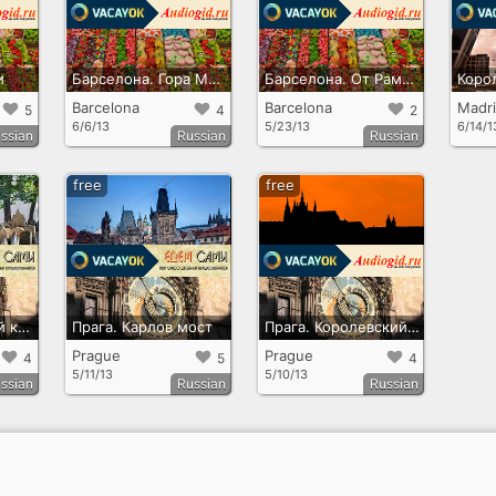
и
Барселона. Гора Монтжуик
Барселона. От Рамблы до Сьютадельи
Коро
Barcelona
Barcelona
Madr
5
4
2
6/6/13
5/23/13
6/14/1
ssian
Russian
Russian
free
free
Прага. Еврейский квартал
Прага. Карлов мост
Прага. Королевский путь
Prague
Prague
4
5
4
5/11/13
5/10/13
ssian
Russian
Russian