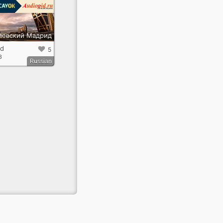
левский Мадрид
id
5
3
Russian