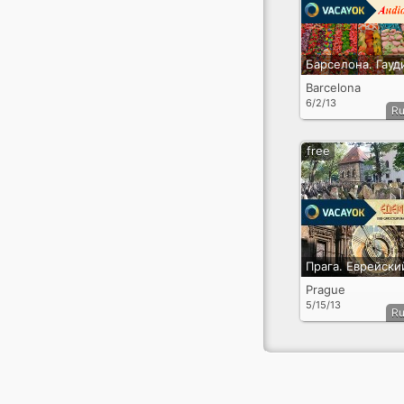
Барселона. Гауд
Barcelona
6/2/13
Ru
free
Prague
5/15/13
Ru