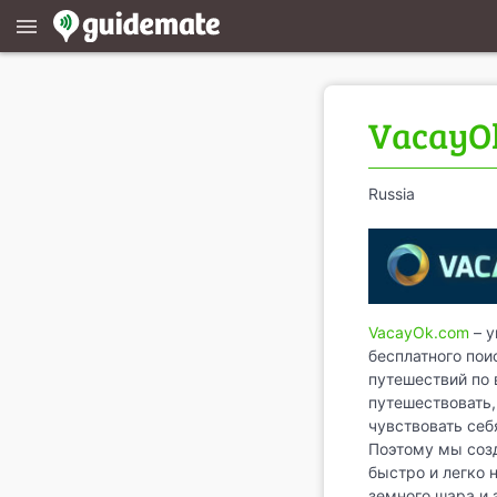
menu
VacayO
Russia
VacayOk.com
– у
бесплатного пои
путешествий по
путешествовать
чувствовать себ
Поэтому мы соз
быстро и легко 
земного шара и 