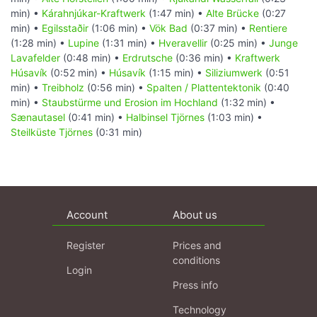
min) •
Kárahnjúkar-Kraftwerk
(1:47 min) •
Alte Brücke
(0:27
min) •
Egilsstaðir
(1:06 min) •
Vök Bad
(0:37 min) •
Rentiere
(1:28 min) •
Lupine
(1:31 min) •
Hveravellir
(0:25 min) •
Junge
Lavafelder
(0:48 min) •
Erdrutsche
(0:36 min) •
Kraftwerk
Húsavík
(0:52 min) •
Húsavík
(1:15 min) •
Siliziumwerk
(0:51
min) •
Treibholz
(0:56 min) •
Spalten / Plattentektonik
(0:40
min) •
Staubstürme und Erosion im Hochland
(1:32 min) •
Sænautasel
(0:41 min) •
Halbinsel Tjörnes
(1:03 min) •
Steilküste Tjörnes
(0:31 min)
Account
About us
Register
Prices and
conditions
Login
Press info
Technology