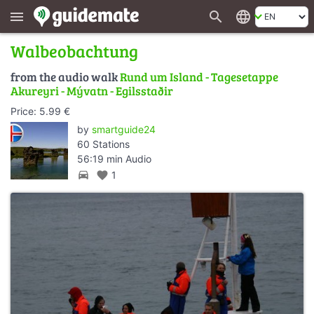
search
language
menu
Walbeobachtung
from the audio walk
Rund um Island - Tagesetappe
Akureyri - Mývatn - Egilsstaðir
Price: 5.99 €
by
smartguide24
60 Stations
56:19 min Audio
directions_car
favorite
1