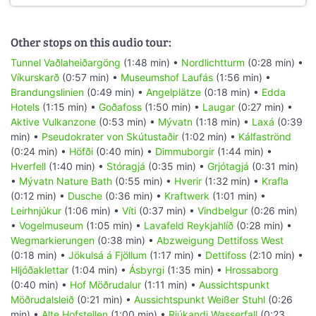
Other stops on this audio tour:
Tunnel Vaðlaheiðargöng
(1:48 min) •
Nordlichtturm
(0:28 min) •
Víkurskarð
(0:57 min) •
Museumshof Laufás
(1:56 min) •
Brandungslinien
(0:49 min) •
Angelplätze
(0:18 min) •
Edda
Hotels
(1:15 min) •
Goðafoss
(1:50 min) •
Laugar
(0:27 min) •
Aktive Vulkanzone
(0:53 min) •
Mývatn
(1:18 min) •
Laxá
(0:39
min) •
Pseudokrater von Skútustaðir
(1:02 min) •
Kálfaströnd
(0:24 min) •
Höfði
(0:40 min) •
Dimmuborgir
(1:44 min) •
Hverfell
(1:40 min) •
Stóragjá
(0:35 min) •
Grjótagjá
(0:31 min)
•
Mývatn Nature Bath
(0:55 min) •
Hverir
(1:32 min) •
Krafla
(0:12 min) •
Dusche
(0:36 min) •
Kraftwerk
(1:01 min) •
Leirhnjúkur
(1:06 min) •
Víti
(0:37 min) •
Vindbelgur
(0:26 min)
•
Vogelmuseum
(1:05 min) •
Lavafeld Reykjahlíð
(0:28 min) •
Wegmarkierungen
(0:38 min) •
Abzweigung Dettifoss West
(0:18 min) •
Jökulsá á Fjöllum
(1:17 min) •
Dettifoss
(2:10 min) •
Hljóðaklettar
(1:04 min) •
Ásbyrgi
(1:35 min) •
Hrossaborg
(0:40 min) •
Hof Möðrudalur
(1:11 min) •
Aussichtspunkt
Möðrudalsleið
(0:21 min) •
Aussichtspunkt Weißer Stuhl
(0:26
min) •
Alte Hofstellen
(1:00 min) •
Rjúkandi Wasserfall
(0:23