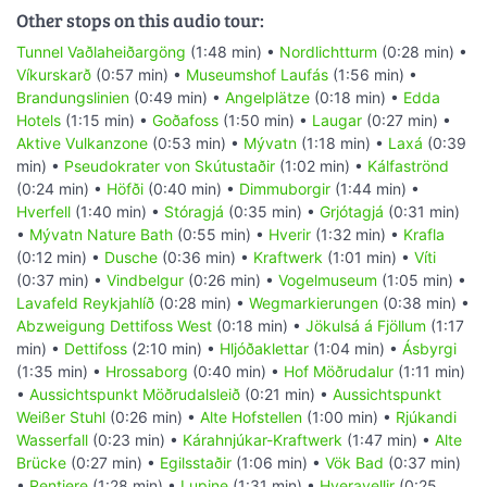
Other stops on this audio tour:
Tunnel Vaðlaheiðargöng
(1:48 min) •
Nordlichtturm
(0:28 min) •
Víkurskarð
(0:57 min) •
Museumshof Laufás
(1:56 min) •
Brandungslinien
(0:49 min) •
Angelplätze
(0:18 min) •
Edda
Hotels
(1:15 min) •
Goðafoss
(1:50 min) •
Laugar
(0:27 min) •
Aktive Vulkanzone
(0:53 min) •
Mývatn
(1:18 min) •
Laxá
(0:39
min) •
Pseudokrater von Skútustaðir
(1:02 min) •
Kálfaströnd
(0:24 min) •
Höfði
(0:40 min) •
Dimmuborgir
(1:44 min) •
Hverfell
(1:40 min) •
Stóragjá
(0:35 min) •
Grjótagjá
(0:31 min)
•
Mývatn Nature Bath
(0:55 min) •
Hverir
(1:32 min) •
Krafla
(0:12 min) •
Dusche
(0:36 min) •
Kraftwerk
(1:01 min) •
Víti
(0:37 min) •
Vindbelgur
(0:26 min) •
Vogelmuseum
(1:05 min) •
Lavafeld Reykjahlíð
(0:28 min) •
Wegmarkierungen
(0:38 min) •
Abzweigung Dettifoss West
(0:18 min) •
Jökulsá á Fjöllum
(1:17
min) •
Dettifoss
(2:10 min) •
Hljóðaklettar
(1:04 min) •
Ásbyrgi
(1:35 min) •
Hrossaborg
(0:40 min) •
Hof Möðrudalur
(1:11 min)
•
Aussichtspunkt Möðrudalsleið
(0:21 min) •
Aussichtspunkt
Weißer Stuhl
(0:26 min) •
Alte Hofstellen
(1:00 min) •
Rjúkandi
Wasserfall
(0:23 min) •
Kárahnjúkar-Kraftwerk
(1:47 min) •
Alte
Brücke
(0:27 min) •
Egilsstaðir
(1:06 min) •
Vök Bad
(0:37 min)
•
Rentiere
(1:28 min) •
Lupine
(1:31 min) •
Hveravellir
(0:25