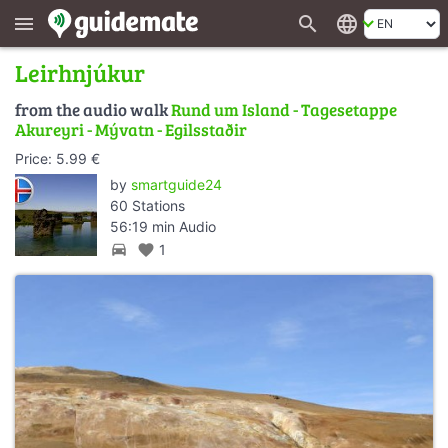
search
language
menu
Leirhnjúkur
from the audio walk
Rund um Island - Tagesetappe
Akureyri - Mývatn - Egilsstaðir
Price: 5.99 €
by
smartguide24
60 Stations
56:19 min Audio
directions_car
favorite
1