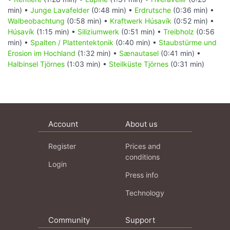
min) •
Junge Lavafelder
(0:48 min) •
Erdrutsche
(0:36 min) •
Walbeobachtung
(0:58 min) •
Kraftwerk Húsavík
(0:52 min) •
Húsavík
(1:15 min) •
Siliziumwerk
(0:51 min) •
Treibholz
(0:56
min) •
Spalten / Plattentektonik
(0:40 min) •
Staubstürme und
Erosion im Hochland
(1:32 min) •
Sænautasel
(0:41 min) •
Halbinsel Tjörnes
(1:03 min) •
Steilküste Tjörnes
(0:31 min)
Account
About us
Register
Prices and
conditions
Login
Press info
Technology
Community
Support