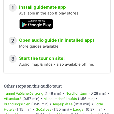
1
Install guidemate app
Available in the app & play stores.
2
Open audio guide (in installed app)
More guides available
3
Start the tour on site!
Audio, map & infos - also available offline.
Other stops on this audio tour:
Tunnel Vaðlaheiðargöng
(1:48 min) •
Nordlichtturm
(0:28 min) •
Víkurskarð
(0:57 min) •
Museumshof Laufás
(1:56 min) •
Brandungslinien
(0:49 min) •
Angelplätze
(0:18 min) •
Edda
Hotels
(1:15 min) •
Goðafoss
(1:50 min) •
Laugar
(0:27 min) •