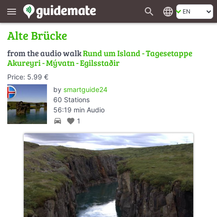
search
language
menu
Alte Brücke
from the audio walk
Rund um Island - Tagesetappe
Akureyri - Mývatn - Egilsstaðir
Price: 5.99 €
by
smartguide24
60 Stations
56:19 min Audio
directions_car
favorite
1