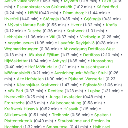
Aktive Vulkanzone
(0:53 min) •
Mývatn
(1:18 min) •
Laxá
(0:39
min) •
Pseudokrater von Skútustaðir
(1:02 min) •
Kálfaströnd
(0:24 min) •
Höfði
(0:40 min) •
Dimmuborgir
(1:44 min) •
Hverfell
(1:40 min) •
Stóragjá
(0:35 min) •
Grjótagjá
(0:31 min)
•
Mývatn Nature Bath
(0:55 min) •
Hverir
(1:32 min) •
Krafla
(0:12 min) •
Dusche
(0:36 min) •
Kraftwerk
(1:01 min) •
Leirhnjúkur
(1:06 min) •
Víti
(0:37 min) •
Vindbelgur
(0:26 min)
•
Vogelmuseum
(1:05 min) •
Lavafeld Reykjahlíð
(0:28 min) •
Wegmarkierungen
(0:38 min) •
Abzweigung Dettifoss West
(0:18 min) •
Jökulsá á Fjöllum
(1:17 min) •
Dettifoss
(2:10 min) •
Hljóðaklettar
(1:04 min) •
Ásbyrgi
(1:35 min) •
Hrossaborg
(0:40 min) •
Hof Möðrudalur
(1:11 min) •
Aussichtspunkt
Möðrudalsleið
(0:21 min) •
Aussichtspunkt Weißer Stuhl
(0:26
min) •
Alte Hofstellen
(1:00 min) •
Rjúkandi Wasserfall
(0:23
min) •
Kárahnjúkar-Kraftwerk
(1:47 min) •
Egilsstaðir
(1:06 min)
•
Vök Bad
(0:37 min) •
Rentiere
(1:28 min) •
Lupine
(1:31 min) •
Hveravellir
(0:25 min) •
Junge Lavafelder
(0:48 min) •
Erdrutsche
(0:36 min) •
Walbeobachtung
(0:58 min) •
Kraftwerk Húsavík
(0:52 min) •
Húsavík
(1:15 min) •
Siliziumwerk
(0:51 min) •
Treibholz
(0:56 min) •
Spalten /
Plattentektonik
(0:40 min) •
Staubstürme und Erosion im
Hochland
(1:32 min) •
Sænautasel
(0:41 min) •
Halbinsel