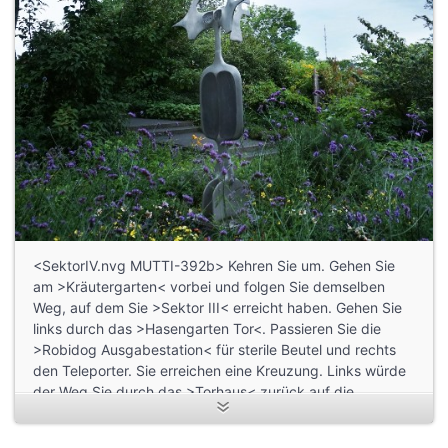
<SektorIV.nvg MUTTI-392b> Kehren Sie um. Gehen Sie
am >Kräutergarten< vorbei und folgen Sie demselben
Weg, auf dem Sie >Sektor III< erreicht haben. Gehen Sie
links durch das >Hasengarten Tor<. Passieren Sie die
>Robidog Ausgabestation< für sterile Beutel und rechts
den Teleporter. Sie erreichen eine Kreuzung. Links würde
der Weg Sie durch das >Torhaus< zurück auf die
>Burgstraße< führen. Halten Sie sich rechts und folgen
Sie dem Wegverlauf. Zu Ihrer Linken passieren Sie nach