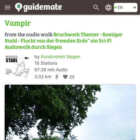
search
language
menu
Vampir
from the audio walk
Bruchwerk Theater - Rostiger
Stahl - Flucht von der fremden Erde“ ein Sci-Fi
Audiowalk durch Siegen
by
Kunstverein Siegen
16 Stations
67:29 min Audio
directions_walk
3.02 km
favorite
25