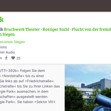
rk
lk
Bruchwerk Theater - Rostiger Stahl - Flucht von der fremde
h Siegen
stverein Siegen
tions
min Audio
directions_walk
km
favorite
25
MUTTI-392b> Folgen Sie dem
n >Nordstraße< bis zu einer
ie links ab auf >Friedrichstraße<.
ichstraße< bis Sie zu Ihrer Linken das
gie Park< ausmachen, in dem
schaften< ausgestellt werden.
gie Park<. Sie haben >Sektor VIII<