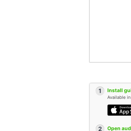
1
Install g
Available i
2
Open audi