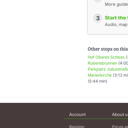
More guide
3
Start the 
Audio, map &
Other stops on this
Hof Oberes Schloss
(
Rubensbrunnen
(4:00
Parkplatz Juliusstraß
Marienkirche
(3:12 mi
(5:44 min)
Account
About u
Register
Prices a