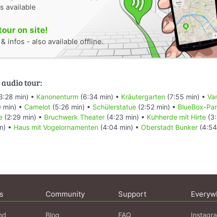
s available
tour on site!
 infos - also available offline.
 audio tour:
3:28 min) •
Kanonenturm
(6:34 min) •
Kräutergarten
(7:55 min) •
Va
 min) •
Camelot
(5:26 min) •
Schülerstatue
(2:52 min) •
BlueBox-Pa
e
(2:29 min) •
Bruchwerk Theater
(4:23 min) •
Kuhherde mit Hirte
(3:
n) •
Haus mit Vogelornamenten
(4:04 min) •
Oberstadt Bunker
(4:54
s
Community
Support
Everyw
nd
Blog
FAQ
Instagr