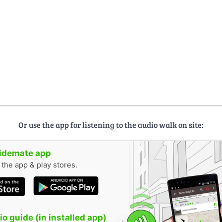
Or use the app for listening to the audio walk on site:
uidemate app
n the app & play stores.
o guide (in installed app)