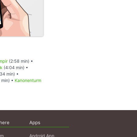
mpir
(2:58 min) •
rk
(4:04 min) •
34 min) •
 min) •
Kanonenturm
here
Apps
am
Android App