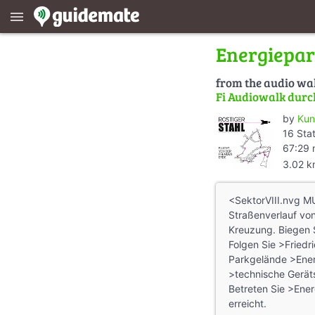
menu
Energiepa
from the audio wa
Fi Audiowalk durc
by
Kun
16 Sta
67:29 
3.02 
<SektorVIII.nvg 
Straßenverlauf vo
Kreuzung. Biegen S
Folgen Sie >Friedr
Parkgelände >Ener
>technische Gerät
Betreten Sie >Ener
erreicht.