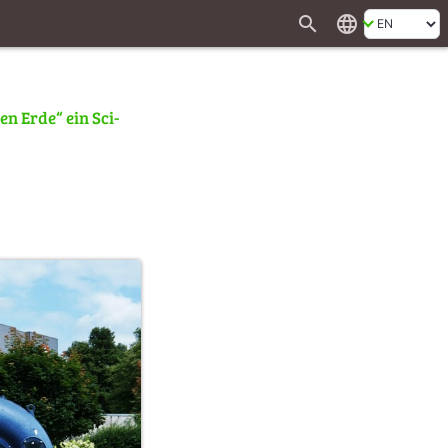
search
language
n Erde“ ein Sci-