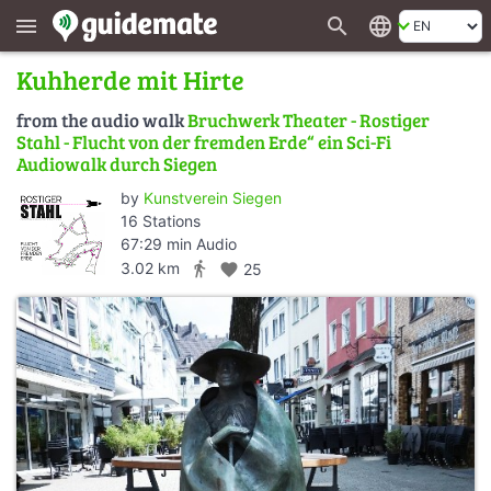
search
language
menu
Kuhherde mit Hirte
from the audio walk
Bruchwerk Theater - Rostiger
Stahl - Flucht von der fremden Erde“ ein Sci-Fi
Audiowalk durch Siegen
by
Kunstverein Siegen
16 Stations
67:29 min Audio
directions_walk
3.02 km
favorite
25