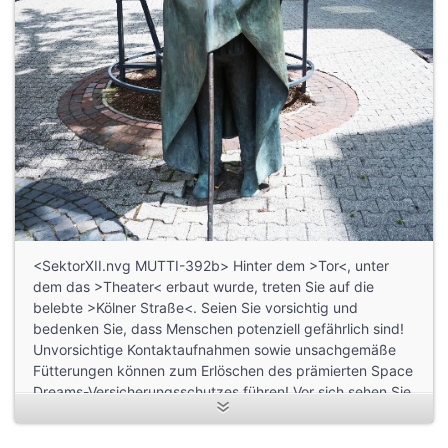
<SektorXII.nvg MUTTI-392b> Hinter dem >Tor<, unter
dem das >Theater< erbaut wurde, treten Sie auf die
belebte >Kölner Straße<. Seien Sie vorsichtig und
bedenken Sie, dass Menschen potenziell gefährlich sind!
Unvorsichtige Kontaktaufnahmen sowie unsachgemäße
Fütterungen können zum Erlöschen des prämierten Space
Dreams-Versicherungsschutzes führen! Vor sich sehen Sie
den >dicken Turm<. Folgen Sie der >Kölner Straße< links
hinauf. Bei der nächsten Gelegenheit biegen Sie rechts in