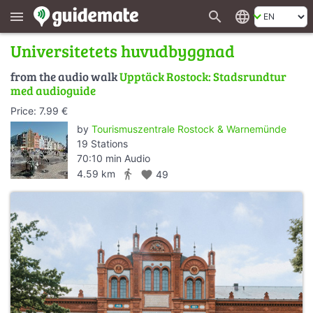
search
language
menu
Universitetets huvudbyggnad
from the audio walk
Upptäck Rostock: Stadsrundtur
med audioguide
Price: 7.99 €
by
Tourismuszentrale Rostock & Warnemünde
19 Stations
70:10 min Audio
directions_walk
4.59 km
favorite
49