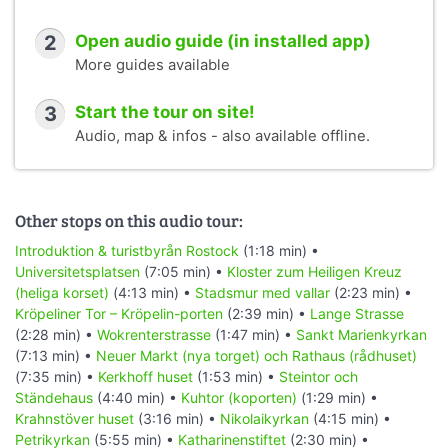
2
Open audio guide (in installed app)
More guides available
3
Start the tour on site!
Audio, map & infos - also available offline.
Other stops on this audio tour:
Introduktion & turistbyrån Rostock
(1:18 min) •
Universitetsplatsen
(7:05 min) •
Kloster zum Heiligen Kreuz
(heliga korset)
(4:13 min) •
Stadsmur med vallar
(2:23 min) •
Kröpeliner Tor – Kröpelin-porten
(2:39 min) •
Lange Strasse
(2:28 min) •
Wokrenterstrasse
(1:47 min) •
Sankt Marienkyrkan
(7:13 min) •
Neuer Markt (nya torget) och Rathaus (rådhuset)
(7:35 min) •
Kerkhoff huset
(1:53 min) •
Steintor och
Ständehaus
(4:40 min) •
Kuhtor (koporten)
(1:29 min) •
Krahnstöver huset
(3:16 min) •
Nikolaikyrkan
(4:15 min) •
Petrikyrkan
(5:55 min) •
Katharinenstiftet
(2:30 min) •