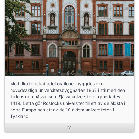
Med rika terrakottadekorationer byggdes den
huvudsakliga universitetsbyggnaden 1867 i stil med den
italienska renässansen. Själva universitetet grundades
1419. Detta gör Rostocks universitet till ett av de äldsta i
norra Europa och ett av de 10 äldsta universiteten i
Tyskland.
De grundande fakulteterna för Rostocks universitet var
medicin, teologi, rättsvetenskap och filosofi. De är