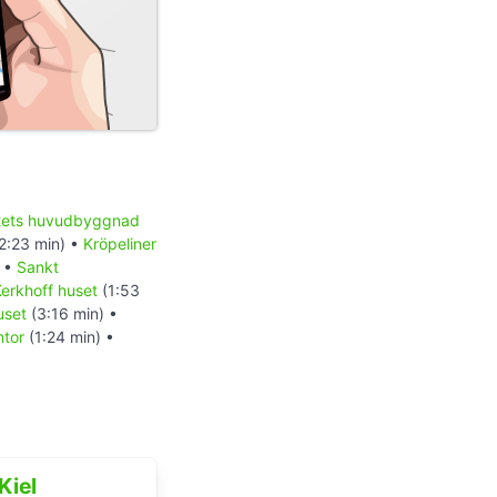
etets huvudbyggnad
2:23 min) •
Kröpeliner
) •
Sankt
erkhoff huset
(1:53
uset
(3:16 min) •
tor
(1:24 min) •
Kiel