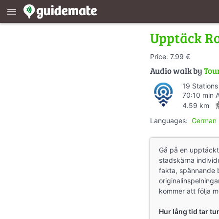
menu
Upptäck Ro
Price: 7.99 €
Audio walk by
Tou
19 Stations
70:10 min 
direction
4.59 km
Languages:
German
Gå på en upptäckt
stadskärna individu
fakta, spännande b
originalinspelning
kommer att följa m
Hur lång tid tar t