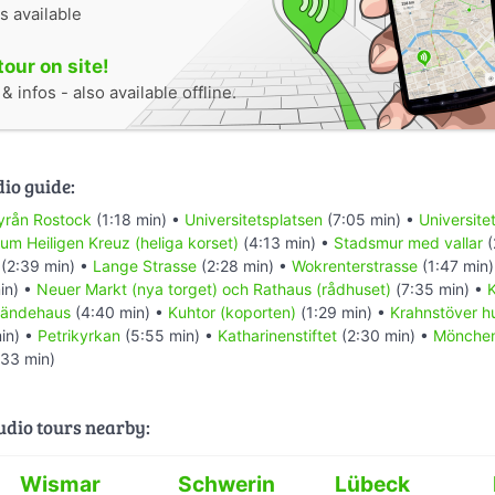
s available
tour on site!
 infos - also available offline.
dio guide:
byrån Rostock
(1:18 min) •
Universitetsplatsen
(7:05 min) •
Universit
zum Heiligen Kreuz (heliga korset)
(4:13 min) •
Stadsmur med vallar
(
(2:39 min) •
Lange Strasse
(2:28 min) •
Wokrenterstrasse
(1:47 min
in) •
Neuer Markt (nya torget) och Rathaus (rådhuset)
(7:35 min) •
K
Ständehaus
(4:40 min) •
Kuhtor (koporten)
(1:29 min) •
Krahnstöver h
in) •
Petrikyrkan
(5:55 min) •
Katharinenstiftet
(2:30 min) •
Mönchen
33 min)
audio tours nearby:
Wismar
Schwerin
Lübeck