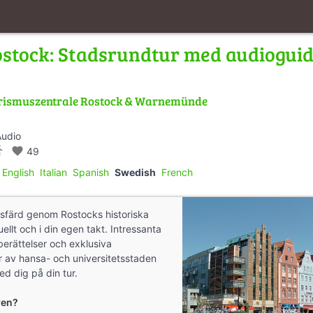
stock: Stadsrundtur med audiogui
rismuszentrale Rostock & Warnemünde
Audio
s_walk
favorite
49
English
Italian
Spanish
Swedish
French
sfärd genom Rostocks historiska
ellt och i din egen takt. Intressanta
erättelser och exklusiva
ar av hansa- och universitetsstaden
ed dig på din tur.
uren?