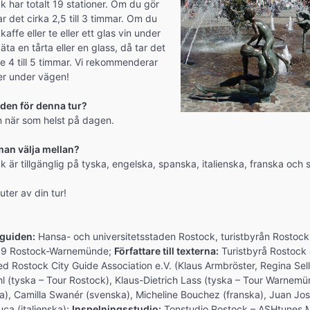
k har totalt 19 stationer. Om du gör
r det cirka 2,5 till 3 timmar. Om du
kaffe eller te eller ett glas vin under
äta en tårta eller en glass, då tar det
e 4 till 5 timmar. Vi rekommenderar
er under vägen!
iden för denna tur?
n när som helst på dagen.
man välja mellan?
k är tillgänglig på tyska, engelska, spanska, italienska, franska och
uter av din tur!
dguiden:
Hansa- och universitetsstaden Rostock, turistbyrån Rosto
19 Rostock-Warnemünde;
Författare till texterna:
Turistbyrå Rostock
 Rostock City Guide Association e.V. (Klaus Armbröster, Regina Sell,
l (tyska – Tour Rostock), Klaus-Dietrich Lass (tyska – Tour Warnemü
a), Camilla Swanér (svenska), Micheline Bouchez (franska), Juan José
uca (italienska);
Inspelningsstudio:
Tonstudio Rostock – ASHtunes M