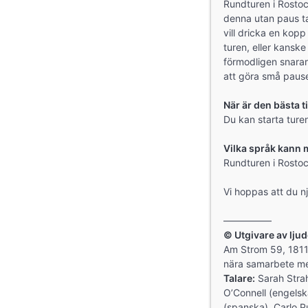
Rundturen i Rostoc
denna utan paus ta
vill dricka en kopp 
turen, eller kanske 
förmodligen snarar
att göra små paus
När är den bästa t
Du kan starta ture
Vilka språk kann 
Rundturen i Rostoc
Vi hoppas att du nj
—————
© Utgivare av lju
Am Strom 59, 181
nära samarbete med
Talare:
Sarah Strah
O’Connell (engelsk
(spanska), Carlo P