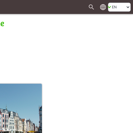
search
language
de