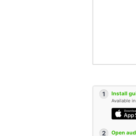
1
Install g
Available i
2
Open audi