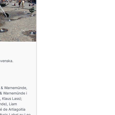
 svenska.
ck & Warnemünde,
 & Warnemünde i
 Klaus Lass);
nde), Liam
 de Artiagoitia
usic Label av Leo