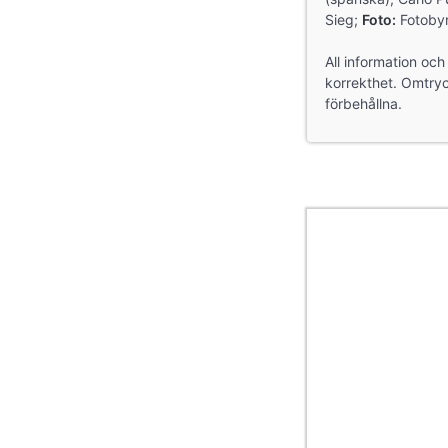
Sieg;
Foto:
Fotobyr
All information oc
korrekthet. Omtryck
förbehållna.