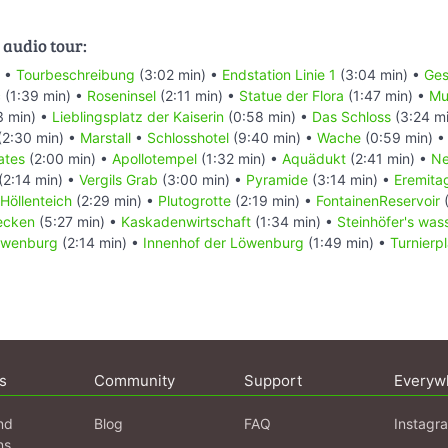
 audio tour:
) •
Tourbeschreibung
(3:02 min) •
Endstation Linie 1
(3:04 min) •
Ges
c
(1:39 min) •
Roseninsel
(2:11 min) •
Statue der Flora
(1:47 min) •
Mu
3 min) •
Lieblingsplatz der Kaiserin
(0:58 min) •
Das Schloss
(3:24 m
(2:30 min) •
Marstall
•
Schlosshotel
(9:40 min) •
Wache
(0:59 min) 
ates
(2:00 min) •
Apollotempel
(1:32 min) •
Aquädukt
(2:41 min) •
Ne
(2:14 min) •
Vergils Grab
(3:00 min) •
Pyramide
(3:14 min) •
Eremita
Höllenteich
(2:29 min) •
Plutogrotte
(2:19 min) •
FontainenReservoir
(
ecken
(5:27 min) •
Kaskadenwirtschaft
(1:34 min) •
Steinhöfer's wass
öwenburg
(2:14 min) •
Innenhof der Löwenburg
(1:49 min) •
Turnierp
s
Community
Support
Everyw
nd
Blog
FAQ
Instagr
ns