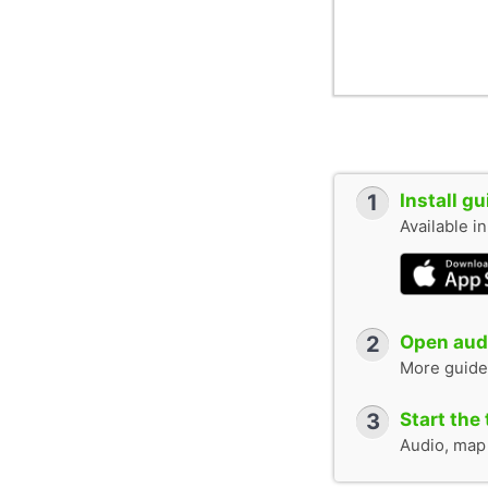
1
Install g
Available i
2
Open audi
More guide
3
Start the 
Audio, map &