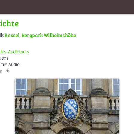
ichte
lk
Kassel, Bergpark Wilhelmshöhe
kis-Audiotours
tions
 min Audio
directions_walk
km