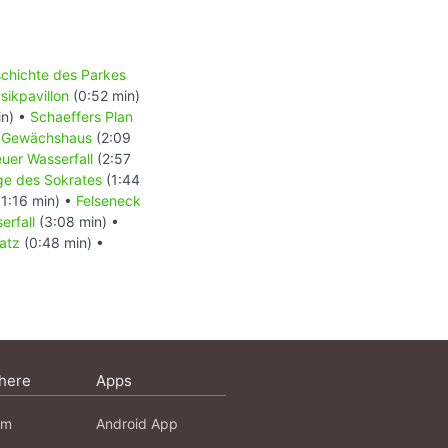
chichte des Parkes
sikpavillon
(0:52 min)
in) •
Schaeffers Plan
•
Gewächshaus
(2:09
uer Wasserfall
(2:57
ge des Sokrates
(1:44
1:16 min) •
Felseneck
erfall
(3:08 min) •
latz
(0:48 min) •
here
Apps
am
Android App