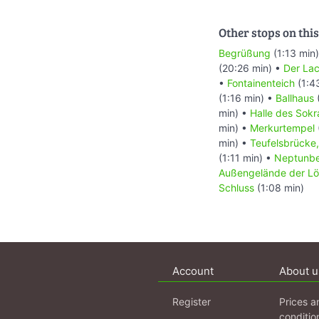
Other stops on this
Begrüßung
(1:13 min
(20:26 min) •
Der La
•
Fontainenteich
(1:4
(1:16 min) •
Ballhaus
min) •
Halle des Sokr
min) •
Merkurtempel
min) •
Teufelsbrücke,
(1:11 min) •
Neptunb
Außengelände der L
Schluss
(1:08 min)
Account
About u
Register
Prices a
conditio