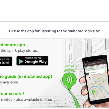
Or use the app for listening to the audio walk on site:
uidemate app
n the app & play stores.
o guide (in installed app)
s available
tour on site!
 infos - also available offline.