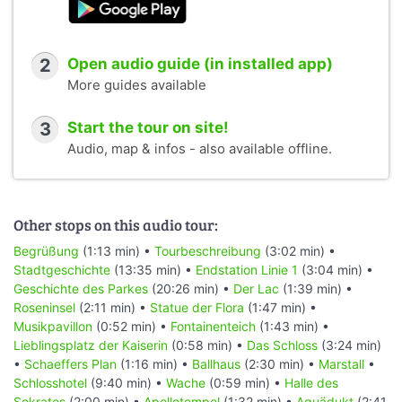
2
Open audio guide (in installed app)
More guides available
3
Start the tour on site!
Audio, map & infos - also available offline.
Other stops on this audio tour:
Begrüßung
(1:13 min) •
Tourbeschreibung
(3:02 min) •
Stadtgeschichte
(13:35 min) •
Endstation Linie 1
(3:04 min) •
Geschichte des Parkes
(20:26 min) •
Der Lac
(1:39 min) •
Roseninsel
(2:11 min) •
Statue der Flora
(1:47 min) •
Musikpavillon
(0:52 min) •
Fontainenteich
(1:43 min) •
Lieblingsplatz der Kaiserin
(0:58 min) •
Das Schloss
(3:24 min)
•
Schaeffers Plan
(1:16 min) •
Ballhaus
(2:30 min) •
Marstall
•
Schlosshotel
(9:40 min) •
Wache
(0:59 min) •
Halle des
Sokrates
(2:00 min) •
Apollotempel
(1:32 min) •
Aquädukt
(2:41