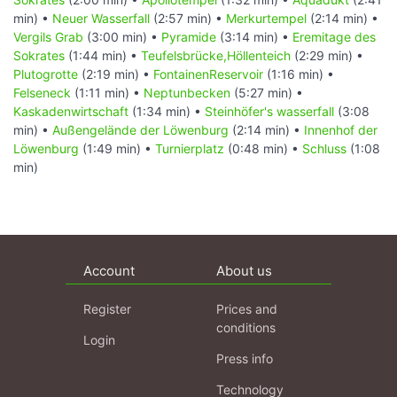
min) •
Neuer Wasserfall
(2:57 min) •
Merkurtempel
(2:14 min) •
Vergils Grab
(3:00 min) •
Pyramide
(3:14 min) •
Eremitage des
Sokrates
(1:44 min) •
Teufelsbrücke,Höllenteich
(2:29 min) •
Plutogrotte
(2:19 min) •
FontainenReservoir
(1:16 min) •
Felseneck
(1:11 min) •
Neptunbecken
(5:27 min) •
Kaskadenwirtschaft
(1:34 min) •
Steinhöfer's wasserfall
(3:08
min) •
Außengelände der Löwenburg
(2:14 min) •
Innenhof der
Löwenburg
(1:49 min) •
Turnierplatz
(0:48 min) •
Schluss
(1:08
min)
Account
About us
Register
Prices and
conditions
Login
Press info
Technology