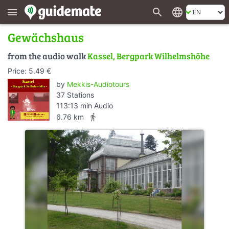
search
language
menu
Gewächshaus
from the audio walk
Kassel, Bergpark Wilhelmshöhe
Price: 5.49 €
by
Mekkis-Audiotours
37 Stations
113:13 min Audio
directions_walk
6.76 km