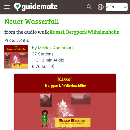
search
language
menu
Neuer Wasserfall
from the audio walk
Kassel, Bergpark Wilhelmshöhe
Price: 5.49 €
by
Mekkis-Audiotours
37 Stations
113:13 min Audio
directions_walk
6.76 km