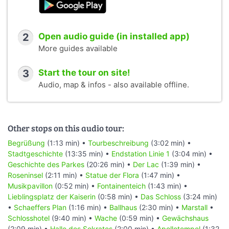
2
Open audio guide (in installed app)
More guides available
3
Start the tour on site!
Audio, map & infos - also available offline.
Other stops on this audio tour:
Begrüßung
(1:13 min) •
Tourbeschreibung
(3:02 min) •
Stadtgeschichte
(13:35 min) •
Endstation Linie 1
(3:04 min) •
Geschichte des Parkes
(20:26 min) •
Der Lac
(1:39 min) •
Roseninsel
(2:11 min) •
Statue der Flora
(1:47 min) •
Musikpavillon
(0:52 min) •
Fontainenteich
(1:43 min) •
Lieblingsplatz der Kaiserin
(0:58 min) •
Das Schloss
(3:24 min)
•
Schaeffers Plan
(1:16 min) •
Ballhaus
(2:30 min) •
Marstall
•
Schlosshotel
(9:40 min) •
Wache
(0:59 min) •
Gewächshaus
(2:09 min) •
Halle des Sokrates
(2:00 min) •
Apollotempel
(1:32