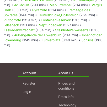
min) •
Aquädukt
(2:41 min) •
Merkurtempel
(2:14 min) •
Vergils
Grab
(3:00 min) •
Pyramide
(3:14 min) •
Eremitage des
Sokrates
(1:44 min) •
Teufelsbrücke,Höllenteich
(2:29 min) •
Plutogrotte
(2:19 min) •
FontainenReservoir
(1:16 min) •
Felseneck
(1:11 min) •
Neptunbecken
(5:27 min) •
Kaskadenwirtschaft
(1:34 min) •
Steinhöfer's wasserfall
(3:08
min) •
Außengelände der Löwenburg
(2:14 min) •
Innenhof der
Löwenburg
(1:49 min) •
Turnierplatz
(0:48 min) •
Schluss
(1:08
min)
Account
About us
Register
Prices and
conditions
Login
Press info
Technology