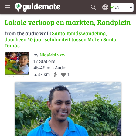
search
language
menu
Lokale verkoop en markten, Rondplein
from the audio walk
Santo Tomáswandeling,
doorheen 40 jaar solidariteit tussen Mol en Santo
Tomás
by
NicaMol vzw
17 Stations
45:49 min Audio
directions_walk
5.37 km
favorite
1