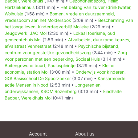
Baobar, Wereldhuis
(1:47 min) •
Gezondheidszorg, Heilig
Hartziekenhuis
(3:11 min) •
Het belang van zuiver (drink)water,
Wolhuisje
(1:58 min) •
Bomen, vrede en duurzaamheid,
vredesboom aan het Moldersbok
(3:08 min) •
Bescherming van
het jonge leven, kinderdagverblijf Molleke
(2:29 min) •
Jeugdwerk, JAC Mol
(2:30 min) •
Lokaal toerisme, oud
gemeentehuis Mol
(2:53 min) •
Afvalbeleid, duurzame keuzes,
afvalstraat Vennestraat
(2:48 min) •
Psychische bijstand,
centrum voor geestelijke gezondheidszorg
(2:44 min) •
Zorg
voor personen met een beperking, Sociaal Huis
(3:14 min) •
Buitengewone buurt, Pauluspleintje
(3:29 min) •
Kleine
economie, station Mol
(3:00 min) •
Onderwijs voor kinderen,
GO! Basisschool De Spoorzoeker
(3:07 min) •
Kansarmoede,
actie Mensen in Nood
(2:53 min) •
Jongeren en
onderwijskansen, KSOM Rozenberg
(3:13 min) •
Eindhalte
Baobar, Wereldhuis Mol
(0:41 min)
Account
About us