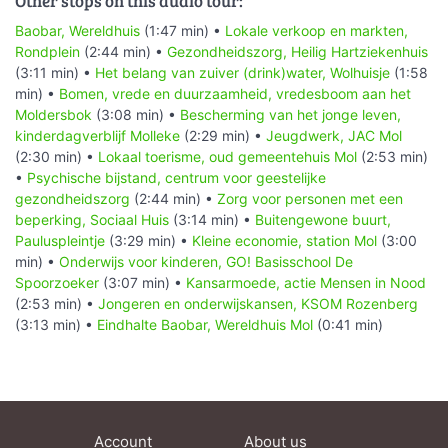
Other stops on this audio tour:
Baobar, Wereldhuis
(1:47 min) •
Lokale verkoop en markten,
Rondplein
(2:44 min) •
Gezondheidszorg, Heilig Hartziekenhuis
(3:11 min) •
Het belang van zuiver (drink)water, Wolhuisje
(1:58
min) •
Bomen, vrede en duurzaamheid, vredesboom aan het
Moldersbok
(3:08 min) •
Bescherming van het jonge leven,
kinderdagverblijf Molleke
(2:29 min) •
Jeugdwerk, JAC Mol
(2:30 min) •
Lokaal toerisme, oud gemeentehuis Mol
(2:53 min)
•
Psychische bijstand, centrum voor geestelijke
gezondheidszorg
(2:44 min) •
Zorg voor personen met een
beperking, Sociaal Huis
(3:14 min) •
Buitengewone buurt,
Pauluspleintje
(3:29 min) •
Kleine economie, station Mol
(3:00
min) •
Onderwijs voor kinderen, GO! Basisschool De
Spoorzoeker
(3:07 min) •
Kansarmoede, actie Mensen in Nood
(2:53 min) •
Jongeren en onderwijskansen, KSOM Rozenberg
(3:13 min) •
Eindhalte Baobar, Wereldhuis Mol
(0:41 min)
Account
About us