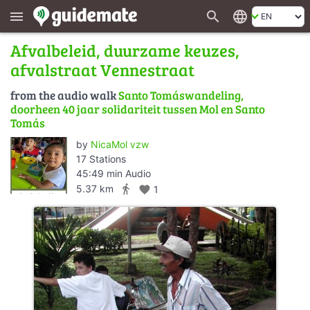
search
language
menu
Afvalbeleid, duurzame keuzes,
afvalstraat Vennestraat
from the audio walk
Santo Tomáswandeling,
doorheen 40 jaar solidariteit tussen Mol en Santo
Tomás
by
NicaMol vzw
17 Stations
45:49 min Audio
directions_walk
5.37 km
favorite
1