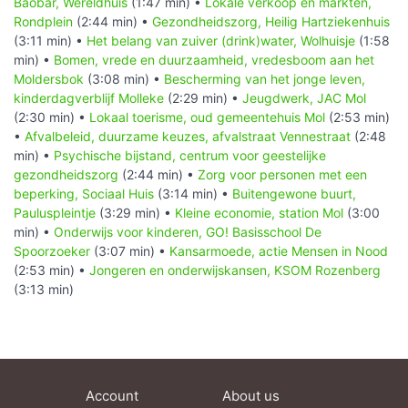
Baobar, Wereldhuis
(1:47 min) •
Lokale verkoop en markten,
Rondplein
(2:44 min) •
Gezondheidszorg, Heilig Hartziekenhuis
(3:11 min) •
Het belang van zuiver (drink)water, Wolhuisje
(1:58
min) •
Bomen, vrede en duurzaamheid, vredesboom aan het
Moldersbok
(3:08 min) •
Bescherming van het jonge leven,
kinderdagverblijf Molleke
(2:29 min) •
Jeugdwerk, JAC Mol
(2:30 min) •
Lokaal toerisme, oud gemeentehuis Mol
(2:53 min)
•
Afvalbeleid, duurzame keuzes, afvalstraat Vennestraat
(2:48
min) •
Psychische bijstand, centrum voor geestelijke
gezondheidszorg
(2:44 min) •
Zorg voor personen met een
beperking, Sociaal Huis
(3:14 min) •
Buitengewone buurt,
Pauluspleintje
(3:29 min) •
Kleine economie, station Mol
(3:00
min) •
Onderwijs voor kinderen, GO! Basisschool De
Spoorzoeker
(3:07 min) •
Kansarmoede, actie Mensen in Nood
(2:53 min) •
Jongeren en onderwijskansen, KSOM Rozenberg
(3:13 min)
Account
About us