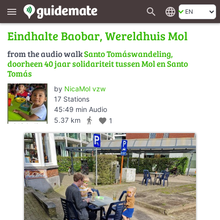
search
language
menu
Eindhalte Baobar, Wereldhuis Mol
from the audio walk
Santo Tomáswandeling,
doorheen 40 jaar solidariteit tussen Mol en Santo
Tomás
by
NicaMol vzw
17 Stations
45:49 min Audio
directions_walk
5.37 km
favorite
1