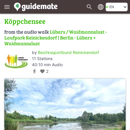
search
language
menu
Köppchensee
from the audio walk
Lübars / Waidmannslust -
Laufpark Reinickendorf | Berlin - Lübars +
Waidmannslust
by
Bezirkssportbund Reinickendorf
11 Stations
40:10 min Audio
directions_walk
favorite
2